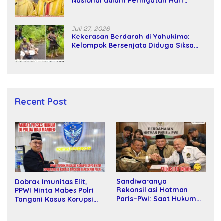
Nasional dalam Peringatan Hari
Takhta (Teks Lengkap)
Juli 27, 2026
Kekerasan Berdarah di Yahukimo:
Kelompok Bersenjata Diduga Siksa
dan Bunuh Tiga Warga Sipil
Recent Post
Sandiwaranya
Dobrak Imunitas Elit,
Rekonsiliasi Hotman
PPWI Minta Mabes Polri
Paris–PWI: Saat Hukum
Tangani Kasus Korupsi
Kalah Oleh Kekuatan
SPPD Fiktif DPRD Riau
Tawar dan Panggung Elit