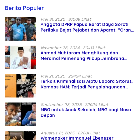
Berita Populer
Mei 31, 2025
87509 Lihat
Anggota DPRP Papua Barat Daya Soroti
Perilaku Bejat Pejabat dan Aparat: “Orang
Asing Pencaplok Lahan Dibela,
Masyarakat Adat Dibiarkan Merana
November 26, 2024
30413 Lihat
Ahmad Muhtarom Menghitung dan
Meramal Pemenang Pilbup Jembrana
Tahun 2024 Gunakan Ilmu Naga Hari
Mei 21, 2025
23434 Lihat
Terkait Kriminalisasi Aiptu Labora Sitorus,
Komnas HAM: Terjadi Penyalahgunaan
Wewenang dan Pengabaian Perlindungan
HAM oleh Penegak Hukum
September 23, 2025
22924 Lihat
MBG untuk Anak Sekolah, MBG bagi Masa
Depan
Agustus 21, 2025
22201 Lihat
Wamenaker Immanuel Ebenezer