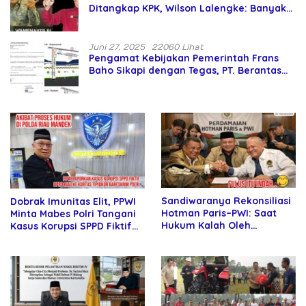
Ditangkap KPK, Wilson Lalengke: Banyak
Menteri Prabowo Bermasalah
Juni 27, 2025
22060 Lihat
Pengamat Kebijakan Pemerintah Frans
Baho Sikapi dengan Tegas, PT. Berantas
Abipraya Jangan Persulit Pemborong
Lokal
Sandiwaranya Rekonsiliasi
Dobrak Imunitas Elit, PPWI
Hotman Paris–PWI: Saat
Minta Mabes Polri Tangani
Hukum Kalah Oleh
Kasus Korupsi SPPD Fiktif
Kekuatan Tawar dan
DPRD Riau
Panggung Elit