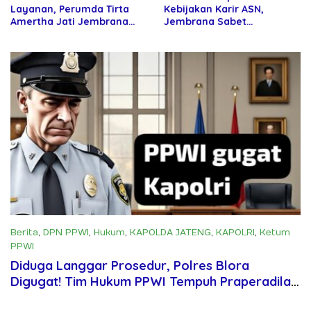
Layanan, Perumda Tirta
Kebijakan Karir ASN,
Amertha Jati Jembrana
Jembrana Sabet
Gandeng Kejari Jembrana
Penghargaan Adhi Manawa
Nugraha Pratama
Berita
,
DPN PPWI
,
Hukum
,
KAPOLDA JATENG
,
KAPOLRI
,
Ketum
PPWI
Juni 4, 2025
Diduga Langgar Prosedur, Polres Blora
Digugat! Tim Hukum PPWI Tempuh Praperadilan
Lawan Kapolri