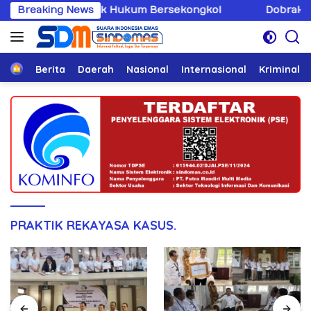
Langsung
ng Penegak Hukum Bersekongkol
Breaking News
Dobrak Imunitas Elit
ke
konten
Home
Berita
Daerah
Nasional
Internasional
Kriminal
PRAKTIK REKAYASA KASUS.