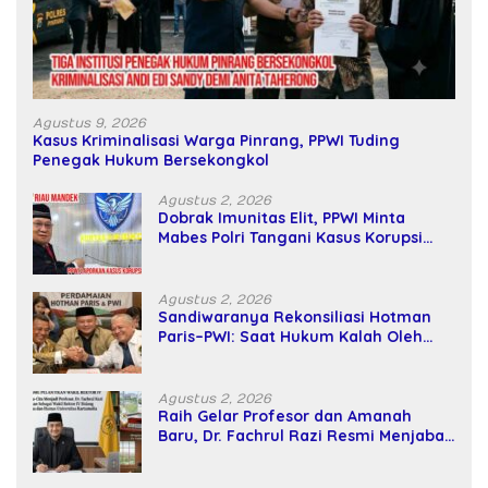
Agustus 9, 2026
Kasus Kriminalisasi Warga Pinrang, PPWI Tuding
Penegak Hukum Bersekongkol
Agustus 2, 2026
Dobrak Imunitas Elit, PPWI Minta
Mabes Polri Tangani Kasus Korupsi
SPPD Fiktif DPRD Riau
Agustus 2, 2026
Sandiwaranya Rekonsiliasi Hotman
Paris–PWI: Saat Hukum Kalah Oleh
Kekuatan Tawar dan Panggung Elit
Agustus 2, 2026
Raih Gelar Profesor dan Amanah
Baru, Dr. Fachrul Razi Resmi Menjabat
Wakil Rektor Universitas Kartamulia