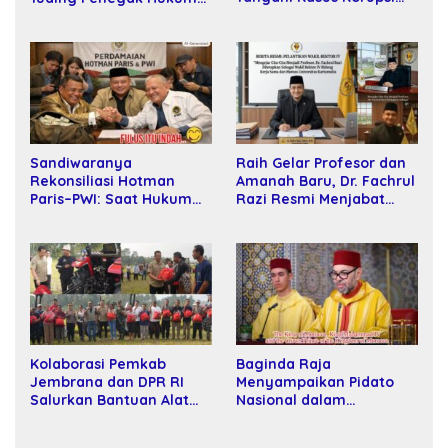
SPPD Fiktif DPRD Riau
Bersekongkol
Sandiwaranya
Raih Gelar Profesor dan
Rekonsiliasi Hotman
Amanah Baru, Dr. Fachrul
Paris–PWI: Saat Hukum
Razi Resmi Menjabat
Kalah Oleh Kekuatan
Wakil Rektor Universitas
Tawar dan Panggung Elit
Kartamulia
Kolaborasi Pemkab
Baginda Raja
Jembrana dan DPR RI
Menyampaikan Pidato
Salurkan Bantuan Alat
Nasional dalam
Tani kepada Petani
Peringatan Hari Takhta
(Teks Lengkap)