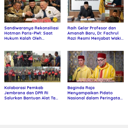
Sandiwaranya Rekonsiliasi
Raih Gelar Profesor dan
Hotman Paris–PWI: Saat
Amanah Baru, Dr. Fachrul
Hukum Kalah Oleh
Razi Resmi Menjabat Wakil
Kekuatan Tawar dan
Rektor Universitas
Panggung Elit
Kartamulia
Kolaborasi Pemkab
Baginda Raja
Jembrana dan DPR RI
Menyampaikan Pidato
Salurkan Bantuan Alat Tani
Nasional dalam Peringatan
kepada Petani
Hari Takhta (Teks Lengkap)