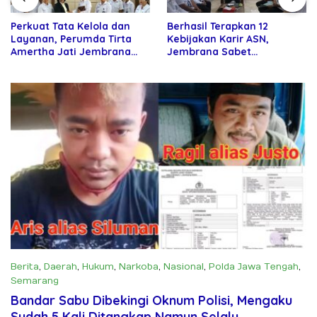
Perkuat Tata Kelola dan
Berhasil Terapkan 12
Layanan, Perumda Tirta
Kebijakan Karir ASN,
Amertha Jati Jembrana
Jembrana Sabet
Gandeng Kejari Jembrana
Penghargaan Adhi Manawa
Nugraha Pratama
Berita
,
Daerah
,
Hukum
,
Narkoba
,
Nasional
,
Polda Jawa Tengah
,
Semarang
Oktober 9, 2025
Bandar Sabu Dibekingi Oknum Polisi, Mengaku
Sudah 5 Kali Ditangkap Namun Selalu