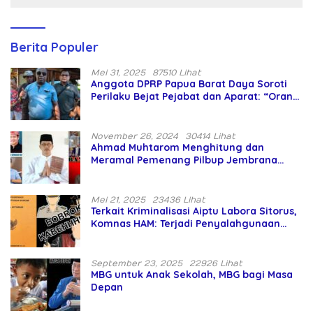
Berita Populer
Mei 31, 2025
87510 Lihat
Anggota DPRP Papua Barat Daya Soroti
Perilaku Bejat Pejabat dan Aparat: “Orang
Asing Pencaplok Lahan Dibela,
Masyarakat Adat Dibiarkan Merana
November 26, 2024
30414 Lihat
Ahmad Muhtarom Menghitung dan
Meramal Pemenang Pilbup Jembrana
Tahun 2024 Gunakan Ilmu Naga Hari
Mei 21, 2025
23436 Lihat
Terkait Kriminalisasi Aiptu Labora Sitorus,
Komnas HAM: Terjadi Penyalahgunaan
Wewenang dan Pengabaian Perlindungan
HAM oleh Penegak Hukum
September 23, 2025
22926 Lihat
MBG untuk Anak Sekolah, MBG bagi Masa
Depan