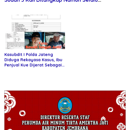
Dilepaskan
Kasubdit I Polda Jateng
Diduga Rekayasa Kasus, Ibu
Penjual Kue Dijerat Sebagai
Pengedar Narkoba