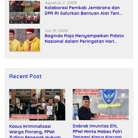
Agustus 2, 2026
Kolaborasi Pemkab Jembrana dan
DPR RI Salurkan Bantuan Alat Tani
kepada Petani
Juli 31, 2026
Baginda Raja Menyampaikan Pidato
Nasional dalam Peringatan Hari
Takhta (Teks Lengkap)
Recent Post
Dobrak Imunitas Elit,
Kasus Kriminalisasi
PPWI Minta Mabes Polri
Warga Pinrang, PPWI
Tangani Kasus Korupsi
Tuding Penegak Hukum