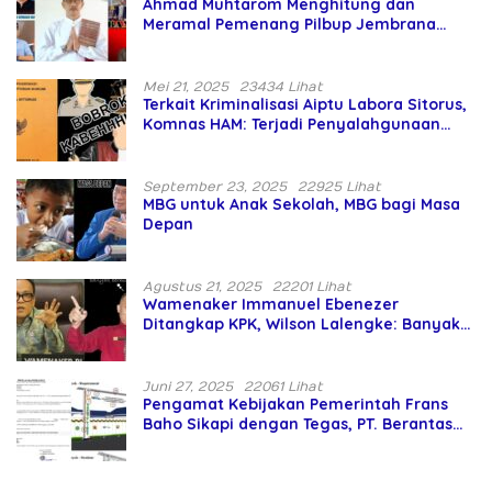
Ahmad Muhtarom Menghitung dan
Meramal Pemenang Pilbup Jembrana
Tahun 2024 Gunakan Ilmu Naga Hari
Mei 21, 2025
23434 Lihat
Terkait Kriminalisasi Aiptu Labora Sitorus,
Komnas HAM: Terjadi Penyalahgunaan
Wewenang dan Pengabaian Perlindungan
HAM oleh Penegak Hukum
September 23, 2025
22925 Lihat
MBG untuk Anak Sekolah, MBG bagi Masa
Depan
Agustus 21, 2025
22201 Lihat
Wamenaker Immanuel Ebenezer
Ditangkap KPK, Wilson Lalengke: Banyak
Menteri Prabowo Bermasalah
Juni 27, 2025
22061 Lihat
Pengamat Kebijakan Pemerintah Frans
Baho Sikapi dengan Tegas, PT. Berantas
Abipraya Jangan Persulit Pemborong
Lokal