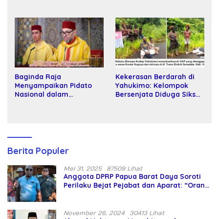
Wakil Rektor Universitas
Tani kepada Petani
Kartamulia
Baginda Raja
Kekerasan Berdarah di
Menyampaikan Pidato
Yahukimo: Kelompok
Nasional dalam
Bersenjata Diduga Siksa
Peringatan Hari Takhta
dan Bunuh Tiga Warga
(Teks Lengkap)
Sipil
Berita Populer
Mei 31, 2025
87509 Lihat
Anggota DPRP Papua Barat Daya Soroti
Perilaku Bejat Pejabat dan Aparat: “Orang
Asing Pencaplok Lahan Dibela,
Masyarakat Adat Dibiarkan Merana
November 26, 2024
30413 Lihat