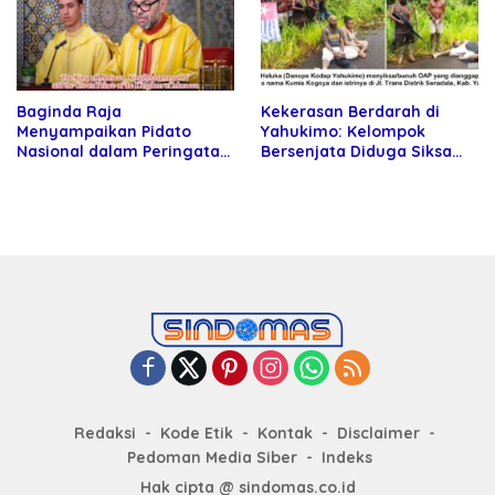
Baginda Raja
Kekerasan Berdarah di
Menyampaikan Pidato
Yahukimo: Kelompok
Nasional dalam Peringatan
Bersenjata Diduga Siksa
Hari Takhta (Teks Lengkap)
dan Bunuh Tiga Warga Sipil
Redaksi
Kode Etik
Kontak
Disclaimer
Pedoman Media Siber
Indeks
Hak cipta @ sindomas.co.id