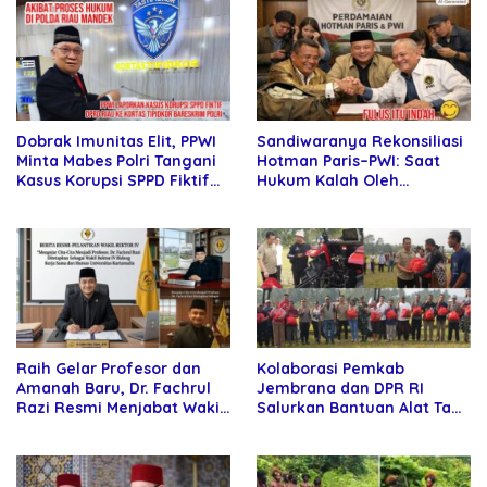
Sandiwaranya Rekonsiliasi
Dobrak Imunitas Elit, PPWI
Hotman Paris–PWI: Saat
Minta Mabes Polri Tangani
Hukum Kalah Oleh
Kasus Korupsi SPPD Fiktif
Kekuatan Tawar dan
DPRD Riau
Panggung Elit
Raih Gelar Profesor dan
Kolaborasi Pemkab
Amanah Baru, Dr. Fachrul
Jembrana dan DPR RI
Razi Resmi Menjabat Wakil
Salurkan Bantuan Alat Tani
Rektor Universitas
kepada Petani
Kartamulia