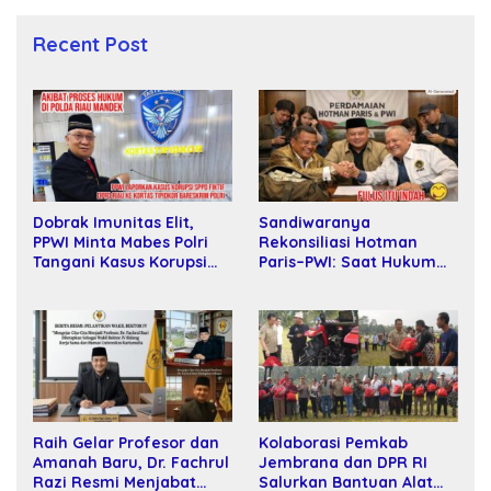
Recent Post
Sandiwaranya
Dobrak Imunitas Elit,
Rekonsiliasi Hotman
PPWI Minta Mabes Polri
Paris–PWI: Saat Hukum
Tangani Kasus Korupsi
Kalah Oleh Kekuatan
SPPD Fiktif DPRD Riau
Tawar dan Panggung Elit
Raih Gelar Profesor dan
Kolaborasi Pemkab
Amanah Baru, Dr. Fachrul
Jembrana dan DPR RI
Razi Resmi Menjabat
Salurkan Bantuan Alat