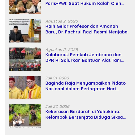
Paris–PWI: Saat Hukum Kalah Oleh
Kekuatan Tawar dan Panggung Elit
Agustus 2, 2026
Raih Gelar Profesor dan Amanah
Baru, Dr. Fachrul Razi Resmi Menjabat
Wakil Rektor Universitas Kartamulia
Agustus 2, 2026
Kolaborasi Pemkab Jembrana dan
DPR RI Salurkan Bantuan Alat Tani
kepada Petani
Juli 31, 2026
Baginda Raja Menyampaikan Pidato
Nasional dalam Peringatan Hari
Takhta (Teks Lengkap)
Juli 27, 2026
Kekerasan Berdarah di Yahukimo:
Kelompok Bersenjata Diduga Siksa
dan Bunuh Tiga Warga Sipil