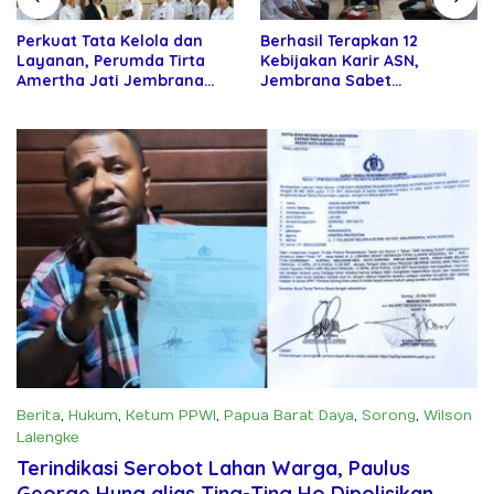
Perkuat Tata Kelola dan
Berhasil Terapkan 12
Layanan, Perumda Tirta
Kebijakan Karir ASN,
Amertha Jati Jembrana
Jembrana Sabet
Gandeng Kejari Jembrana
Penghargaan Adhi Manawa
Nugraha Pratama
Berita
,
Hukum
,
Ketum PPWI
,
Papua Barat Daya
,
Sorong
,
Wilson
Lalengke
Juni 7, 2025
Terindikasi Serobot Lahan Warga, Paulus
George Hung alias Ting-Ting Ho Dipolisikan