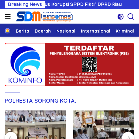
Langsung
gani Kasus Korupsi SPPD Fiktif DPRD Riau
Breaking News
Sandiwaran
ke
konten
Home
Berita
Daerah
Nasional
Internasional
Kriminal
POLRESTA SORONG KOTA.