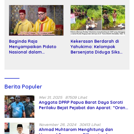
Kartamulia
Baginda Raja
Kekerasan Berdarah di
Menyampaikan Pidato
Yahukimo: Kelompok
Nasional dalam
Bersenjata Diduga Siksa
Peringatan Hari Takhta
dan Bunuh Tiga Warga
(Teks Lengkap)
Sipil
Berita Populer
Mei 31, 2025
87509 Lihat
Anggota DPRP Papua Barat Daya Soroti
Perilaku Bejat Pejabat dan Aparat: “Orang
Asing Pencaplok Lahan Dibela,
Masyarakat Adat Dibiarkan Merana
November 26, 2024
30413 Lihat
Ahmad Muhtarom Menghitung dan