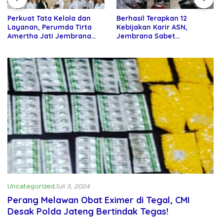
Perkuat Tata Kelola dan
Berhasil Terapkan 12
Layanan, Perumda Tirta
Kebijakan Karir ASN,
Amertha Jati Jembrana
Jembrana Sabet
Gandeng Kejari Jembrana
Penghargaan Adhi Manawa
Nugraha Pratama
Uncategorized
Juli 3, 2024
Perang Melawan Obat Eximer di Tegal, CMI
Desak Polda Jateng Bertindak Tegas!