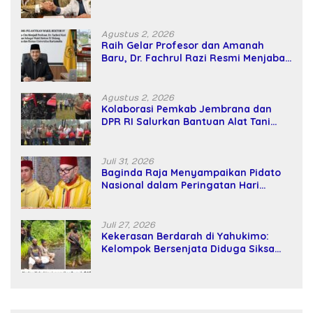
Kekuatan Tawar dan Panggung Elit
Agustus 2, 2026
Raih Gelar Profesor dan Amanah
Baru, Dr. Fachrul Razi Resmi Menjabat
Wakil Rektor Universitas Kartamulia
Agustus 2, 2026
Kolaborasi Pemkab Jembrana dan
DPR RI Salurkan Bantuan Alat Tani
kepada Petani
Juli 31, 2026
Baginda Raja Menyampaikan Pidato
Nasional dalam Peringatan Hari
Takhta (Teks Lengkap)
Juli 27, 2026
Kekerasan Berdarah di Yahukimo:
Kelompok Bersenjata Diduga Siksa
dan Bunuh Tiga Warga Sipil