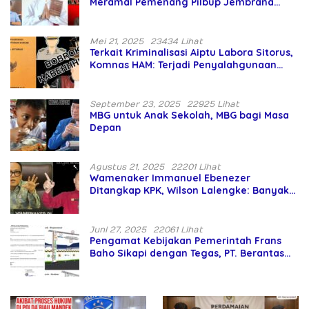
Meramal Pemenang Pilbup Jembrana
Tahun 2024 Gunakan Ilmu Naga Hari
Mei 21, 2025
23434 Lihat
Terkait Kriminalisasi Aiptu Labora Sitorus,
Komnas HAM: Terjadi Penyalahgunaan
Wewenang dan Pengabaian Perlindungan
HAM oleh Penegak Hukum
September 23, 2025
22925 Lihat
MBG untuk Anak Sekolah, MBG bagi Masa
Depan
Agustus 21, 2025
22201 Lihat
Wamenaker Immanuel Ebenezer
Ditangkap KPK, Wilson Lalengke: Banyak
Menteri Prabowo Bermasalah
Juni 27, 2025
22061 Lihat
Pengamat Kebijakan Pemerintah Frans
Baho Sikapi dengan Tegas, PT. Berantas
Abipraya Jangan Persulit Pemborong
Lokal