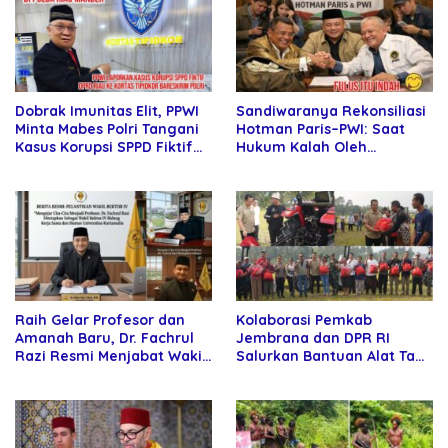
Sandiwaranya Rekonsiliasi
Dobrak Imunitas Elit, PPWI
Hotman Paris–PWI: Saat
Minta Mabes Polri Tangani
Hukum Kalah Oleh
Kasus Korupsi SPPD Fiktif
Kekuatan Tawar dan
DPRD Riau
Panggung Elit
Raih Gelar Profesor dan
Kolaborasi Pemkab
Amanah Baru, Dr. Fachrul
Jembrana dan DPR RI
Razi Resmi Menjabat Wakil
Salurkan Bantuan Alat Tani
Rektor Universitas
kepada Petani
Kartamulia