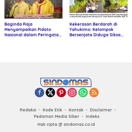
Baginda Raja
Kekerasan Berdarah di
Menyampaikan Pidato
Yahukimo: Kelompok
Nasional dalam Peringatan
Bersenjata Diduga Siksa
Hari Takhta (Teks Lengkap)
dan Bunuh Tiga Warga Sipil
Redaksi
Kode Etik
Kontak
Disclaimer
Pedoman Media Siber
Indeks
Hak cipta @ sindomas.co.id