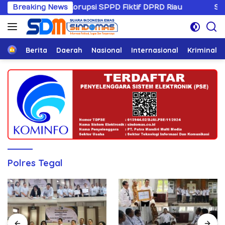
Langsung
 Kasus Korupsi SPPD Fiktif DPRD Riau
Breaking News
Sandiwaranya 
ke
konten
Home
Berita
Daerah
Nasional
Internasional
Kriminal
Polres Tegal