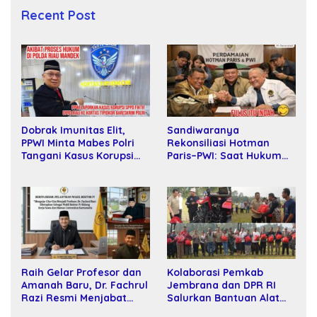
Recent Post
Sandiwaranya
Dobrak Imunitas Elit,
Rekonsiliasi Hotman
PPWI Minta Mabes Polri
Paris–PWI: Saat Hukum
Tangani Kasus Korupsi
Kalah Oleh Kekuatan
SPPD Fiktif DPRD Riau
Tawar dan Panggung Elit
Raih Gelar Profesor dan
Kolaborasi Pemkab
Amanah Baru, Dr. Fachrul
Jembrana dan DPR RI
Razi Resmi Menjabat
Salurkan Bantuan Alat
Wakil Rektor Universitas
Tani kepada Petani