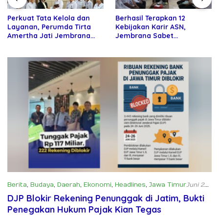
Perkuat Tata Kelola dan
Berhasil Terapkan 12
Layanan, Perumda Tirta
Kebijakan Karir ASN,
Amertha Jati Jembrana
Jembrana Sabet
Gandeng Kejari Jembrana
Penghargaan Adhi Manawa
Nugraha Pratama
Berita
,
Budaya
,
Daerah
,
Ekonomi
,
Headlines
,
Jawa Timur
Juni 29,
2025
DJP Blokir Rekening Penunggak di Jatim, Bukti
Penegakan Hukum Pajak Kian Tegas