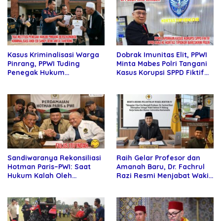
Dobrak Imunitas Elit, PPWI
Kasus Kriminalisasi Warga
Minta Mabes Polri Tangani
Pinrang, PPWI Tuding
Kasus Korupsi SPPD Fiktif
Penegak Hukum
DPRD Riau
Bersekongkol
Sandiwaranya Rekonsiliasi
Raih Gelar Profesor dan
Hotman Paris–PWI: Saat
Amanah Baru, Dr. Fachrul
Hukum Kalah Oleh
Razi Resmi Menjabat Wakil
Kekuatan Tawar dan
Rektor Universitas
Panggung Elit
Kartamulia