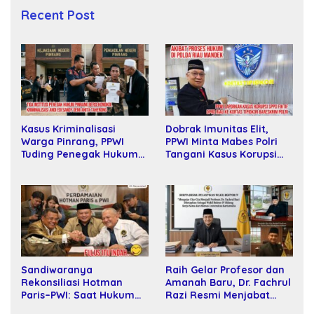
Recent Post
Dobrak Imunitas Elit,
Kasus Kriminalisasi
PPWI Minta Mabes Polri
Warga Pinrang, PPWI
Tangani Kasus Korupsi
Tuding Penegak Hukum
SPPD Fiktif DPRD Riau
Bersekongkol
Sandiwaranya
Raih Gelar Profesor dan
Rekonsiliasi Hotman
Amanah Baru, Dr. Fachrul
Paris–PWI: Saat Hukum
Razi Resmi Menjabat
Kalah Oleh Kekuatan
Wakil Rektor Universitas