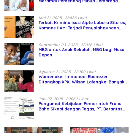
Meramal Pemenang Pilbup Jembrana
Tahun 2024 Gunakan Ilmu Naga Hari
Mei 21, 2025
23436 Lihat
Terkait Kriminalisasi Aiptu Labora Sitorus,
Komnas HAM: Terjadi Penyalahgunaan
Wewenang dan Pengabaian Perlindungan
HAM oleh Penegak Hukum
September 23, 2025
22926 Lihat
MBG untuk Anak Sekolah, MBG bagi Masa
Depan
Agustus 21, 2025
22202 Lihat
Wamenaker Immanuel Ebenezer
Ditangkap KPK, Wilson Lalengke: Banyak
Menteri Prabowo Bermasalah
Juni 27, 2025
22062 Lihat
Pengamat Kebijakan Pemerintah Frans
Baho Sikapi dengan Tegas, PT. Berantas
Abipraya Jangan Persulit Pemborong
Lokal