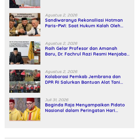
SPPD Fiktif DPRD Riau
Agustus 2, 2026
Sandiwaranya Rekonsiliasi Hotman
Paris–PWI: Saat Hukum Kalah Oleh
Kekuatan Tawar dan Panggung Elit
Agustus 2, 2026
Raih Gelar Profesor dan Amanah
Baru, Dr. Fachrul Razi Resmi Menjabat
Wakil Rektor Universitas Kartamulia
Agustus 2, 2026
Kolaborasi Pemkab Jembrana dan
DPR RI Salurkan Bantuan Alat Tani
kepada Petani
Juli 31, 2026
Baginda Raja Menyampaikan Pidato
Nasional dalam Peringatan Hari
Takhta (Teks Lengkap)