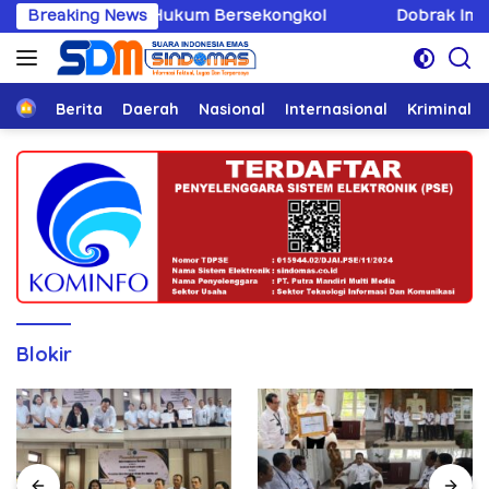
Langsung
 Penegak Hukum Bersekongkol
Breaking News
Dobrak Imunitas Elit, 
ke
konten
Home
Berita
Daerah
Nasional
Internasional
Kriminal
Blokir