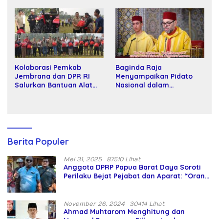
Tawar dan Panggung Elit
Kartamulia
Kolaborasi Pemkab
Baginda Raja
Jembrana dan DPR RI
Menyampaikan Pidato
Salurkan Bantuan Alat
Nasional dalam
Tani kepada Petani
Peringatan Hari Takhta
(Teks Lengkap)
Berita Populer
Mei 31, 2025
87510 Lihat
Anggota DPRP Papua Barat Daya Soroti
Perilaku Bejat Pejabat dan Aparat: “Orang
Asing Pencaplok Lahan Dibela,
Masyarakat Adat Dibiarkan Merana
November 26, 2024
30414 Lihat
Ahmad Muhtarom Menghitung dan