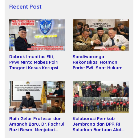
Recent Post
Sandiwaranya
Dobrak Imunitas Elit,
Rekonsiliasi Hotman
PPWI Minta Mabes Polri
Paris–PWI: Saat Hukum
Tangani Kasus Korupsi
Kalah Oleh Kekuatan
SPPD Fiktif DPRD Riau
Tawar dan Panggung Elit
Raih Gelar Profesor dan
Kolaborasi Pemkab
Amanah Baru, Dr. Fachrul
Jembrana dan DPR RI
Razi Resmi Menjabat
Salurkan Bantuan Alat
Wakil Rektor Universitas
Tani kepada Petani