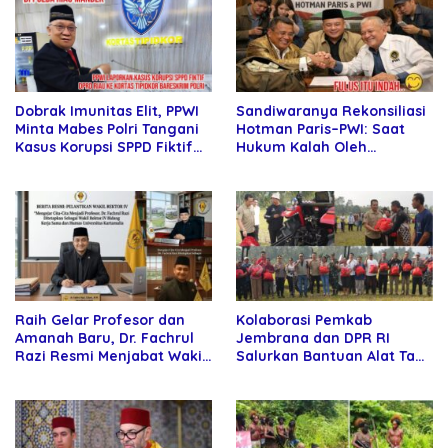
Sandiwaranya Rekonsiliasi
Dobrak Imunitas Elit, PPWI
Hotman Paris–PWI: Saat
Minta Mabes Polri Tangani
Hukum Kalah Oleh
Kasus Korupsi SPPD Fiktif
Kekuatan Tawar dan
DPRD Riau
Panggung Elit
Raih Gelar Profesor dan
Kolaborasi Pemkab
Amanah Baru, Dr. Fachrul
Jembrana dan DPR RI
Razi Resmi Menjabat Wakil
Salurkan Bantuan Alat Tani
Rektor Universitas
kepada Petani
Kartamulia