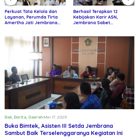
Perkuat Tata Kelola dan
Berhasil Terapkan 12
Layanan, Perumda Tirta
Kebijakan Karir ASN,
Amertha Jati Jembrana
Jembrana Sabet
Gandeng Kejari Jembrana
Penghargaan Adhi Manawa
Nugraha Pratama
Bali
,
Berita
,
Daerah
Mei 17, 2025
Buka Bimtek, Asisten III Setda Jembrana
Sambut Baik Terselenggaranya Kegiatan Ini