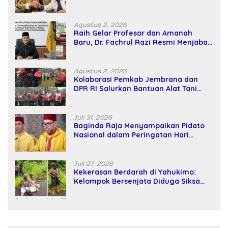
Kekuatan Tawar dan Panggung Elit
Agustus 2, 2026
Raih Gelar Profesor dan Amanah
Baru, Dr. Fachrul Razi Resmi Menjabat
Wakil Rektor Universitas Kartamulia
Agustus 2, 2026
Kolaborasi Pemkab Jembrana dan
DPR RI Salurkan Bantuan Alat Tani
kepada Petani
Juli 31, 2026
Baginda Raja Menyampaikan Pidato
Nasional dalam Peringatan Hari
Takhta (Teks Lengkap)
Juli 27, 2026
Kekerasan Berdarah di Yahukimo:
Kelompok Bersenjata Diduga Siksa
dan Bunuh Tiga Warga Sipil