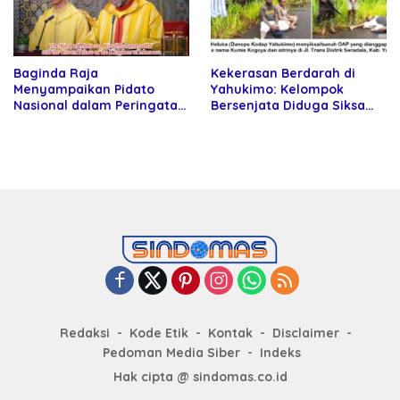
Baginda Raja
Kekerasan Berdarah di
Menyampaikan Pidato
Yahukimo: Kelompok
Nasional dalam Peringatan
Bersenjata Diduga Siksa
Hari Takhta (Teks Lengkap)
dan Bunuh Tiga Warga Sipil
Redaksi
Kode Etik
Kontak
Disclaimer
Pedoman Media Siber
Indeks
Hak cipta @ sindomas.co.id