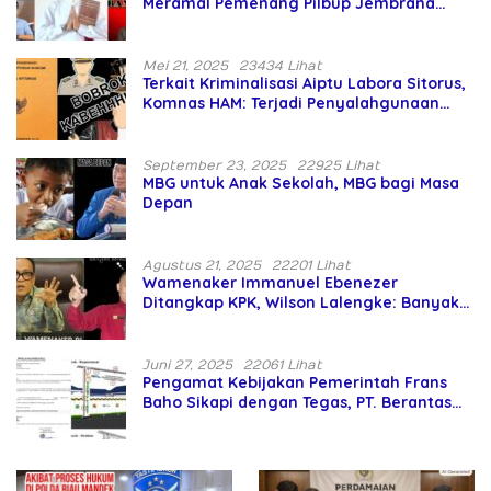
Meramal Pemenang Pilbup Jembrana
Tahun 2024 Gunakan Ilmu Naga Hari
Mei 21, 2025
23434 Lihat
Terkait Kriminalisasi Aiptu Labora Sitorus,
Komnas HAM: Terjadi Penyalahgunaan
Wewenang dan Pengabaian Perlindungan
HAM oleh Penegak Hukum
September 23, 2025
22925 Lihat
MBG untuk Anak Sekolah, MBG bagi Masa
Depan
Agustus 21, 2025
22201 Lihat
Wamenaker Immanuel Ebenezer
Ditangkap KPK, Wilson Lalengke: Banyak
Menteri Prabowo Bermasalah
Juni 27, 2025
22061 Lihat
Pengamat Kebijakan Pemerintah Frans
Baho Sikapi dengan Tegas, PT. Berantas
Abipraya Jangan Persulit Pemborong
Lokal