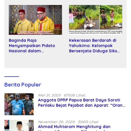
Kartamulia
Baginda Raja
Kekerasan Berdarah di
Menyampaikan Pidato
Yahukimo: Kelompok
Nasional dalam
Bersenjata Diduga Siksa
Peringatan Hari Takhta
dan Bunuh Tiga Warga
(Teks Lengkap)
Sipil
Berita Populer
Mei 31, 2025
87509 Lihat
Anggota DPRP Papua Barat Daya Soroti
Perilaku Bejat Pejabat dan Aparat: “Orang
Asing Pencaplok Lahan Dibela,
Masyarakat Adat Dibiarkan Merana
November 26, 2024
30413 Lihat
Ahmad Muhtarom Menghitung dan