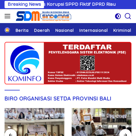
Langsung
ani Kasus Korupsi SPPD Fiktif DPRD Riau
Breaking News
Sandiwarany
ke
konten
Home
Berita
Daerah
Nasional
Internasional
Kriminal
BIRO ORGANISASI SETDA PROVINSI BALI