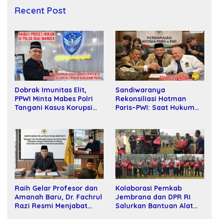
Recent Post
Sandiwaranya
Dobrak Imunitas Elit,
Rekonsiliasi Hotman
PPWI Minta Mabes Polri
Paris–PWI: Saat Hukum
Tangani Kasus Korupsi
Kalah Oleh Kekuatan
SPPD Fiktif DPRD Riau
Tawar dan Panggung Elit
Raih Gelar Profesor dan
Kolaborasi Pemkab
Amanah Baru, Dr. Fachrul
Jembrana dan DPR RI
Razi Resmi Menjabat
Salurkan Bantuan Alat
Wakil Rektor Universitas
Tani kepada Petani