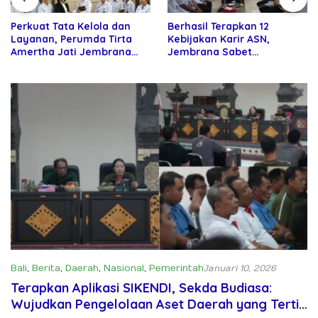
Perkuat Tata Kelola dan
Berhasil Terapkan 12
Layanan, Perumda Tirta
Kebijakan Karir ASN,
Amertha Jati Jembrana
Jembrana Sabet
Gandeng Kejari Jembrana
Penghargaan Adhi Manawa
Nugraha Pratama
Bali
,
Berita
,
Daerah
,
Nasional
,
Pemerintah
Januari 10, 2026
Terapkan Aplikasi SIKENDI, Sekda Budiasa:
Wujudkan Pengelolaan Aset Daerah yang Tertib