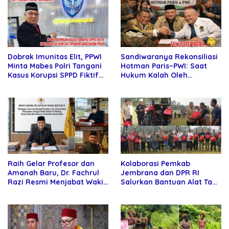
Sandiwaranya Rekonsiliasi
Dobrak Imunitas Elit, PPWI
Hotman Paris–PWI: Saat
Minta Mabes Polri Tangani
Hukum Kalah Oleh
Kasus Korupsi SPPD Fiktif
Kekuatan Tawar dan
DPRD Riau
Panggung Elit
Raih Gelar Profesor dan
Kolaborasi Pemkab
Amanah Baru, Dr. Fachrul
Jembrana dan DPR RI
Razi Resmi Menjabat Wakil
Salurkan Bantuan Alat Tani
Rektor Universitas
kepada Petani
Kartamulia