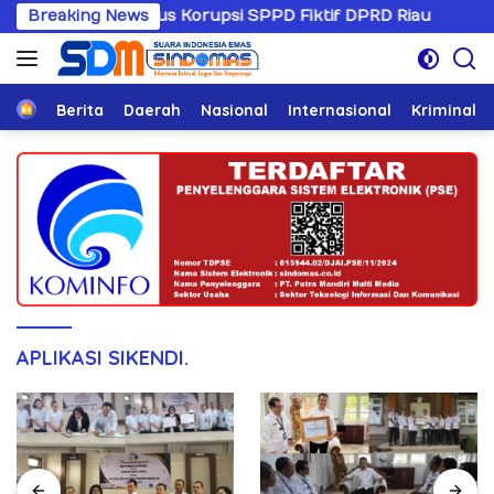
Langsung
ani Kasus Korupsi SPPD Fiktif DPRD Riau
Breaking News
Sandiwarany
ke
konten
Home
Berita
Daerah
Nasional
Internasional
Kriminal
APLIKASI SIKENDI.