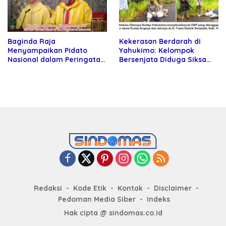
Baginda Raja
Kekerasan Berdarah di
Menyampaikan Pidato
Yahukimo: Kelompok
Nasional dalam Peringatan
Bersenjata Diduga Siksa
Hari Takhta (Teks Lengkap)
dan Bunuh Tiga Warga Sipil
Redaksi
Kode Etik
Kontak
Disclaimer
Pedoman Media Siber
Indeks
Hak cipta @ sindomas.co.id