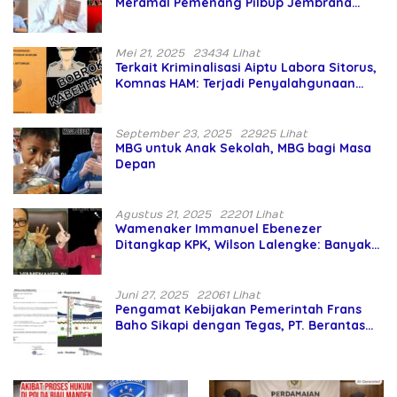
Meramal Pemenang Pilbup Jembrana
Tahun 2024 Gunakan Ilmu Naga Hari
Mei 21, 2025
23434 Lihat
Terkait Kriminalisasi Aiptu Labora Sitorus,
Komnas HAM: Terjadi Penyalahgunaan
Wewenang dan Pengabaian Perlindungan
HAM oleh Penegak Hukum
September 23, 2025
22925 Lihat
MBG untuk Anak Sekolah, MBG bagi Masa
Depan
Agustus 21, 2025
22201 Lihat
Wamenaker Immanuel Ebenezer
Ditangkap KPK, Wilson Lalengke: Banyak
Menteri Prabowo Bermasalah
Juni 27, 2025
22061 Lihat
Pengamat Kebijakan Pemerintah Frans
Baho Sikapi dengan Tegas, PT. Berantas
Abipraya Jangan Persulit Pemborong
Lokal