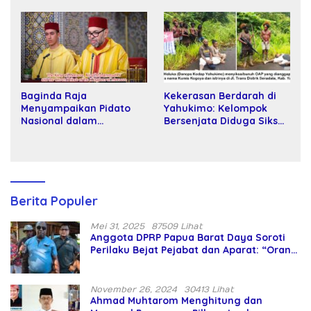
Kartamulia
Baginda Raja
Kekerasan Berdarah di
Menyampaikan Pidato
Yahukimo: Kelompok
Nasional dalam
Bersenjata Diduga Siksa
Peringatan Hari Takhta
dan Bunuh Tiga Warga
(Teks Lengkap)
Sipil
Berita Populer
Mei 31, 2025
87509 Lihat
Anggota DPRP Papua Barat Daya Soroti
Perilaku Bejat Pejabat dan Aparat: “Orang
Asing Pencaplok Lahan Dibela,
Masyarakat Adat Dibiarkan Merana
November 26, 2024
30413 Lihat
Ahmad Muhtarom Menghitung dan