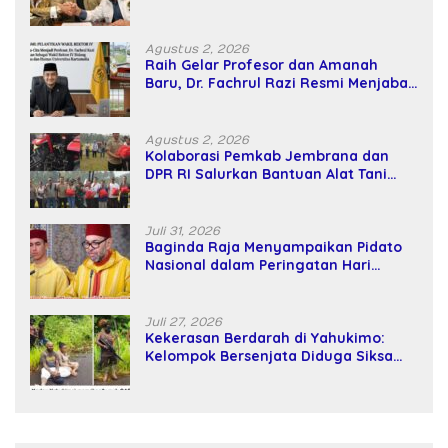
Kekuatan Tawar dan Panggung Elit
Agustus 2, 2026
Raih Gelar Profesor dan Amanah
Baru, Dr. Fachrul Razi Resmi Menjabat
Wakil Rektor Universitas Kartamulia
Agustus 2, 2026
Kolaborasi Pemkab Jembrana dan
DPR RI Salurkan Bantuan Alat Tani
kepada Petani
Juli 31, 2026
Baginda Raja Menyampaikan Pidato
Nasional dalam Peringatan Hari
Takhta (Teks Lengkap)
Juli 27, 2026
Kekerasan Berdarah di Yahukimo:
Kelompok Bersenjata Diduga Siksa
dan Bunuh Tiga Warga Sipil