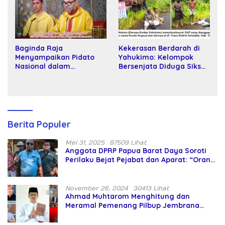
Baginda Raja
Kekerasan Berdarah di
Menyampaikan Pidato
Yahukimo: Kelompok
Nasional dalam
Bersenjata Diduga Siksa
Peringatan Hari Takhta
dan Bunuh Tiga Warga
(Teks Lengkap)
Sipil
Berita Populer
Mei 31, 2025
87509 Lihat
Anggota DPRP Papua Barat Daya Soroti
Perilaku Bejat Pejabat dan Aparat: “Orang
Asing Pencaplok Lahan Dibela,
Masyarakat Adat Dibiarkan Merana
November 26, 2024
30413 Lihat
Ahmad Muhtarom Menghitung dan
Meramal Pemenang Pilbup Jembrana
Tahun 2024 Gunakan Ilmu Naga Hari