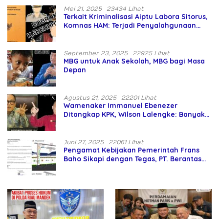
Mei 21, 2025
23434 Lihat
Terkait Kriminalisasi Aiptu Labora Sitorus,
Komnas HAM: Terjadi Penyalahgunaan
Wewenang dan Pengabaian Perlindungan
HAM oleh Penegak Hukum
September 23, 2025
22925 Lihat
MBG untuk Anak Sekolah, MBG bagi Masa
Depan
Agustus 21, 2025
22201 Lihat
Wamenaker Immanuel Ebenezer
Ditangkap KPK, Wilson Lalengke: Banyak
Menteri Prabowo Bermasalah
Juni 27, 2025
22061 Lihat
Pengamat Kebijakan Pemerintah Frans
Baho Sikapi dengan Tegas, PT. Berantas
Abipraya Jangan Persulit Pemborong
Lokal