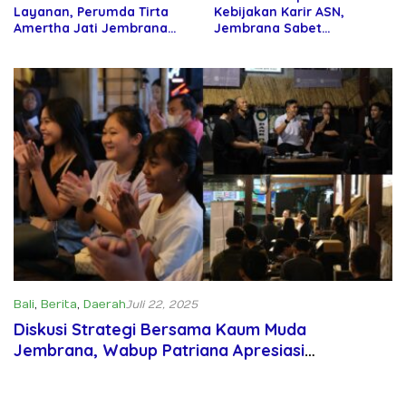
Layanan, Perumda Tirta
Kebijakan Karir ASN,
Amertha Jati Jembrana
Jembrana Sabet
Gandeng Kejari Jembrana
Penghargaan Adhi Manawa
Nugraha Pratama
Bali
,
Berita
,
Daerah
Juli 22, 2025
Diskusi Strategi Bersama Kaum Muda
Jembrana, Wabup Patriana Apresiasi
Antusiasme dan Keterlibatan Para Peserta