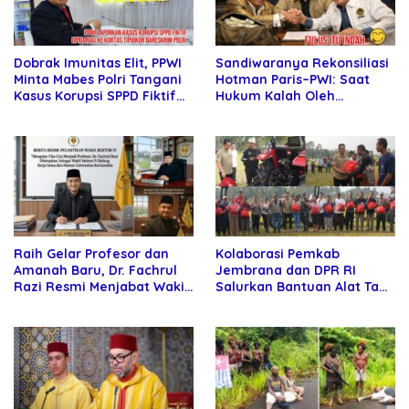
Sandiwaranya Rekonsiliasi
Dobrak Imunitas Elit, PPWI
Hotman Paris–PWI: Saat
Minta Mabes Polri Tangani
Hukum Kalah Oleh
Kasus Korupsi SPPD Fiktif
Kekuatan Tawar dan
DPRD Riau
Panggung Elit
Raih Gelar Profesor dan
Kolaborasi Pemkab
Amanah Baru, Dr. Fachrul
Jembrana dan DPR RI
Razi Resmi Menjabat Wakil
Salurkan Bantuan Alat Tani
Rektor Universitas
kepada Petani
Kartamulia