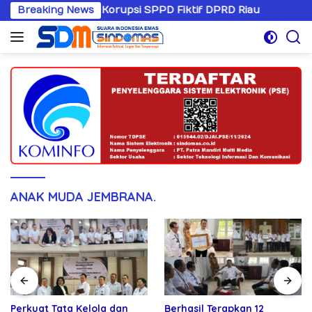
Langsung
ni Kasus Korupsi SPPD Fiktif DPRD Riau
Breaking News
Sandiwaranya
ke
konten
ANAK MUDA JEMBRANA.
Perkuat Tata Kelola dan
Berhasil Terapkan 12