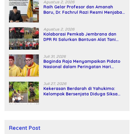
Agustus 2, 2026
Raih Gelar Profesor dan Amanah
Baru, Dr. Fachrul Razi Resmi Menjabat
Wakil Rektor Universitas Kartamulia
Agustus 2, 2026
Kolaborasi Pemkab Jembrana dan
DPR RI Salurkan Bantuan Alat Tani
kepada Petani
Juli 31, 2026
Baginda Raja Menyampaikan Pidato
Nasional dalam Peringatan Hari
Takhta (Teks Lengkap)
Juli 27, 2026
Kekerasan Berdarah di Yahukimo:
Kelompok Bersenjata Diduga Siksa
dan Bunuh Tiga Warga Sipil
Recent Post