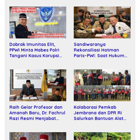
Sandiwaranya
Dobrak Imunitas Elit,
Rekonsiliasi Hotman
PPWI Minta Mabes Polri
Paris–PWI: Saat Hukum
Tangani Kasus Korupsi
Kalah Oleh Kekuatan
SPPD Fiktif DPRD Riau
Tawar dan Panggung Elit
Raih Gelar Profesor dan
Kolaborasi Pemkab
Amanah Baru, Dr. Fachrul
Jembrana dan DPR RI
Razi Resmi Menjabat
Salurkan Bantuan Alat
Wakil Rektor Universitas
Tani kepada Petani
Kartamulia