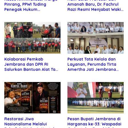
Pinrang, PPWI Tuding
Amanah Baru, Dr. Fachrul
Penegak Hukum
Razi Resmi Menjabat Wakil
Bersekongkol
Rektor Universitas
Kartamulia
Kolaborasi Pemkab
Perkuat Tata Kelola dan
Jembrana dan DPR RI
Layanan, Perumda Tirta
Salurkan Bantuan Alat Tani
Amertha Jati Jembrana
kepada Petani
Gandeng Kejari Jembrana
Restorasi Jiwa
Pesan Bupati Jembrana di
Nasionalisme Melalui
Harganas ke-33: Waspadai