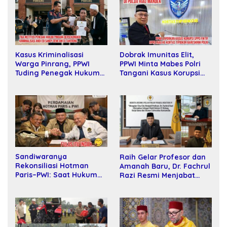
Dobrak Imunitas Elit,
Kasus Kriminalisasi
PPWI Minta Mabes Polri
Warga Pinrang, PPWI
Tangani Kasus Korupsi
Tuding Penegak Hukum
SPPD Fiktif DPRD Riau
Bersekongkol
Sandiwaranya
Raih Gelar Profesor dan
Rekonsiliasi Hotman
Amanah Baru, Dr. Fachrul
Paris–PWI: Saat Hukum
Razi Resmi Menjabat
Kalah Oleh Kekuatan
Wakil Rektor Universitas
Tawar dan Panggung Elit
Kartamulia