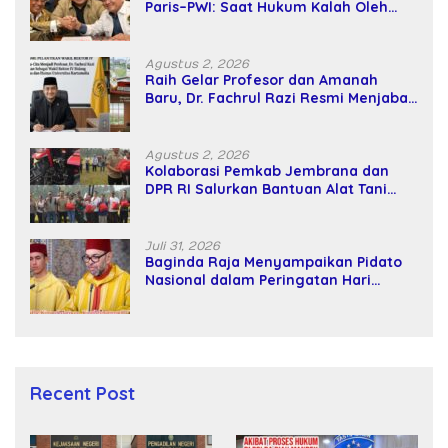
Paris–PWI: Saat Hukum Kalah Oleh
Kekuatan Tawar dan Panggung Elit
Agustus 2, 2026
Raih Gelar Profesor dan Amanah
Baru, Dr. Fachrul Razi Resmi Menjabat
Wakil Rektor Universitas Kartamulia
Agustus 2, 2026
Kolaborasi Pemkab Jembrana dan
DPR RI Salurkan Bantuan Alat Tani
kepada Petani
Juli 31, 2026
Baginda Raja Menyampaikan Pidato
Nasional dalam Peringatan Hari
Takhta (Teks Lengkap)
Recent Post