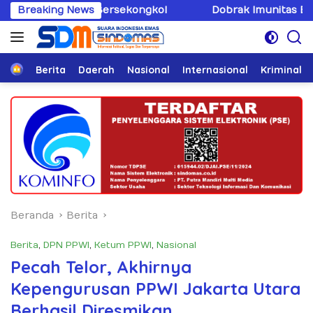
Langsung
Bersekongkol
Breaking News
Dobrak Imunitas Elit, PPWI Minta Mabe
ke
konten
Home
Berita
Daerah
Nasional
Internasional
Kriminal
Beranda
Berita
Berita
,
DPN PPWI
,
Ketum PPWI
,
Nasional
Pecah Telor, Akhirnya
Kepengurusan PPWI Jakarta Utara
Berhasil Diresmikan