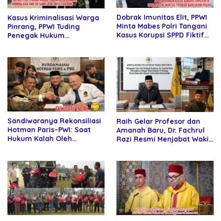
Dobrak Imunitas Elit, PPWI
Kasus Kriminalisasi Warga
Minta Mabes Polri Tangani
Pinrang, PPWI Tuding
Kasus Korupsi SPPD Fiktif
Penegak Hukum
DPRD Riau
Bersekongkol
Sandiwaranya Rekonsiliasi
Raih Gelar Profesor dan
Hotman Paris–PWI: Saat
Amanah Baru, Dr. Fachrul
Hukum Kalah Oleh
Razi Resmi Menjabat Wakil
Kekuatan Tawar dan
Rektor Universitas
Panggung Elit
Kartamulia