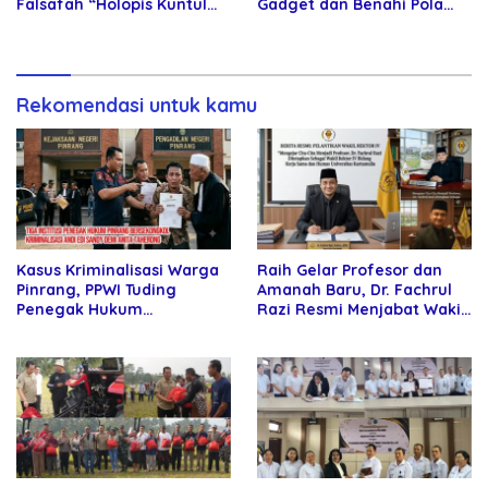
Falsafah “Holopis Kuntul
Gadget dan Benahi Pola
Baris”
Asuh Anak
Rekomendasi untuk kamu
Kasus Kriminalisasi Warga
Raih Gelar Profesor dan
Pinrang, PPWI Tuding
Amanah Baru, Dr. Fachrul
Penegak Hukum
Razi Resmi Menjabat Wakil
Bersekongkol
Rektor Universitas
Kartamulia