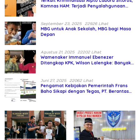
Terkait Kriminalisasi Aiptu Labora Sitorus,
Komnas HAM: Terjadi Penyalahgunaan
Wewenang dan Pengabaian Perlindungan
HAM oleh Penegak Hukum
September 23, 2025
22926 Lihat
MBG untuk Anak Sekolah, MBG bagi Masa
Depan
Agustus 21, 2025
22202 Lihat
Wamenaker Immanuel Ebenezer
Ditangkap KPK, Wilson Lalengke: Banyak
Menteri Prabowo Bermasalah
Juni 27, 2025
22062 Lihat
Pengamat Kebijakan Pemerintah Frans
Baho Sikapi dengan Tegas, PT. Berantas
Abipraya Jangan Persulit Pemborong
Lokal