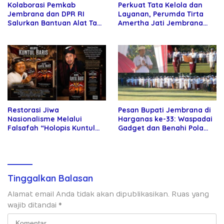
Kolaborasi Pemkab
Perkuat Tata Kelola dan
Jembrana dan DPR RI
Layanan, Perumda Tirta
Salurkan Bantuan Alat Tani
Amertha Jati Jembrana
kepada Petani
Gandeng Kejari Jembrana
Restorasi Jiwa
Pesan Bupati Jembrana di
Nasionalisme Melalui
Harganas ke-33: Waspadai
Falsafah “Holopis Kuntul
Gadget dan Benahi Pola
Baris”
Asuh Anak
Tinggalkan Balasan
Alamat email Anda tidak akan dipublikasikan.
Ruas yang
wajib ditandai
*