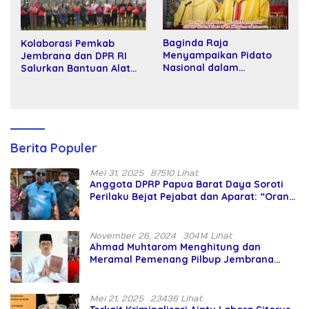
Baginda Raja
Kolaborasi Pemkab
Menyampaikan Pidato
Jembrana dan DPR RI
Nasional dalam
Salurkan Bantuan Alat
Peringatan Hari Takhta
Tani kepada Petani
(Teks Lengkap)
Berita Populer
Mei 31, 2025
87510 Lihat
Anggota DPRP Papua Barat Daya Soroti
Perilaku Bejat Pejabat dan Aparat: “Orang
Asing Pencaplok Lahan Dibela,
Masyarakat Adat Dibiarkan Merana
November 26, 2024
30414 Lihat
Ahmad Muhtarom Menghitung dan
Meramal Pemenang Pilbup Jembrana
Tahun 2024 Gunakan Ilmu Naga Hari
Mei 21, 2025
23436 Lihat