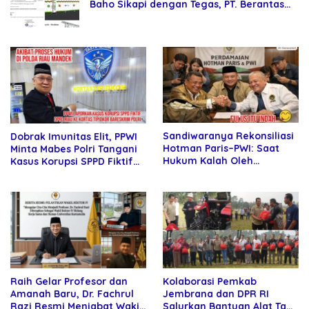
Baho Sikapi dengan Tegas, PT. Berantas
Abipraya Jangan Persulit Pemborong
Lokal
Sandiwaranya Rekonsiliasi
Dobrak Imunitas Elit, PPWI
Hotman Paris–PWI: Saat
Minta Mabes Polri Tangani
Hukum Kalah Oleh
Kasus Korupsi SPPD Fiktif
Kekuatan Tawar dan
DPRD Riau
Panggung Elit
Raih Gelar Profesor dan
Kolaborasi Pemkab
Amanah Baru, Dr. Fachrul
Jembrana dan DPR RI
Razi Resmi Menjabat Wakil
Salurkan Bantuan Alat Tani