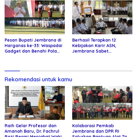
Pesan Bupati Jembrana di
Berhasil Terapkan 12
Harganas ke-33: Waspadai
Kebijakan Karir ASN,
Gadget dan Benahi Pola
Jembrana Sabet
Asuh Anak
Penghargaan Adhi Manawa
Nugraha Pratama
Rekomendasi untuk kamu
Raih Gelar Profesor dan
Kolaborasi Pemkab
Amanah Baru, Dr. Fachrul
Jembrana dan DPR RI
Razi Resmi Menjabat Wakil
Salurkan Bantuan Alat Tani