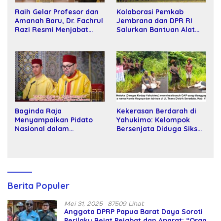
Raih Gelar Profesor dan
Kolaborasi Pemkab
Amanah Baru, Dr. Fachrul
Jembrana dan DPR RI
Razi Resmi Menjabat
Salurkan Bantuan Alat
Wakil Rektor Universitas
Tani kepada Petani
Kartamulia
Baginda Raja
Kekerasan Berdarah di
Menyampaikan Pidato
Yahukimo: Kelompok
Nasional dalam
Bersenjata Diduga Siksa
Peringatan Hari Takhta
dan Bunuh Tiga Warga
(Teks Lengkap)
Sipil
Berita Populer
Mei 31, 2025
87509 Lihat
Anggota DPRP Papua Barat Daya Soroti
Perilaku Bejat Pejabat dan Aparat: “Orang