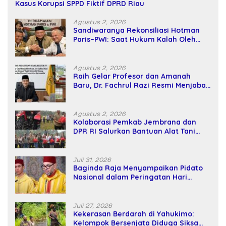
Kasus Korupsi SPPD Fiktif DPRD Riau
Agustus 2, 2026
Sandiwaranya Rekonsiliasi Hotman
Paris–PWI: Saat Hukum Kalah Oleh
Kekuatan Tawar dan Panggung Elit
Agustus 2, 2026
Raih Gelar Profesor dan Amanah
Baru, Dr. Fachrul Razi Resmi Menjabat
Wakil Rektor Universitas Kartamulia
Agustus 2, 2026
Kolaborasi Pemkab Jembrana dan
DPR RI Salurkan Bantuan Alat Tani
kepada Petani
Juli 31, 2026
Baginda Raja Menyampaikan Pidato
Nasional dalam Peringatan Hari
Takhta (Teks Lengkap)
Juli 27, 2026
Kekerasan Berdarah di Yahukimo:
Kelompok Bersenjata Diduga Siksa