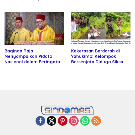
Rektor Universitas
kepada Petani
Kartamulia
Baginda Raja
Kekerasan Berdarah di
Menyampaikan Pidato
Yahukimo: Kelompok
Nasional dalam Peringatan
Bersenjata Diduga Siksa
Hari Takhta (Teks Lengkap)
dan Bunuh Tiga Warga Sipil