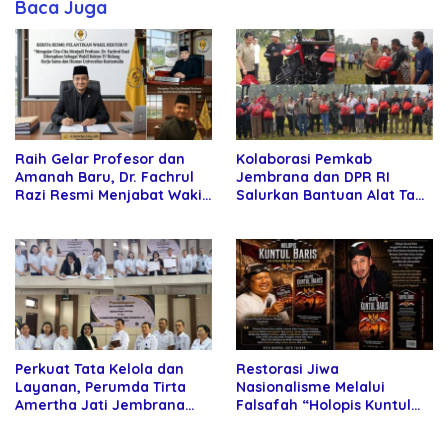
Baca Juga
Raih Gelar Profesor dan
Kolaborasi Pemkab
Amanah Baru, Dr. Fachrul
Jembrana dan DPR RI
Razi Resmi Menjabat Wakil
Salurkan Bantuan Alat Tani
Rektor Universitas
kepada Petani
Kartamulia
Perkuat Tata Kelola dan
Restorasi Jiwa
Layanan, Perumda Tirta
Nasionalisme Melalui
Amertha Jati Jembrana
Falsafah “Holopis Kuntul
Gandeng Kejari Jembrana
Baris”