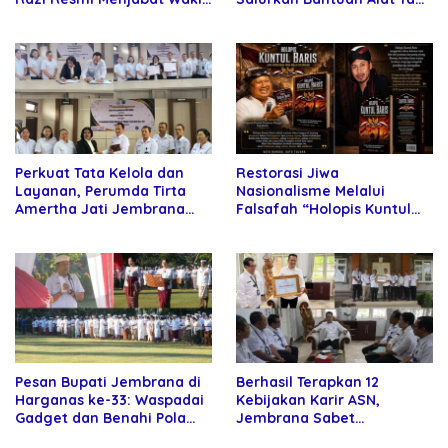
Rektor Universitas
kepada Petani
Kartamulia
Perkuat Tata Kelola dan
Restorasi Jiwa
Layanan, Perumda Tirta
Nasionalisme Melalui
Amertha Jati Jembrana
Falsafah “Holopis Kuntul
Gandeng Kejari Jembrana
Baris”
Pesan Bupati Jembrana di
Berhasil Terapkan 12
Harganas ke-33: Waspadai
Kebijakan Karir ASN,
Gadget dan Benahi Pola
Jembrana Sabet
Asuh Anak
Penghargaan Adhi Manawa