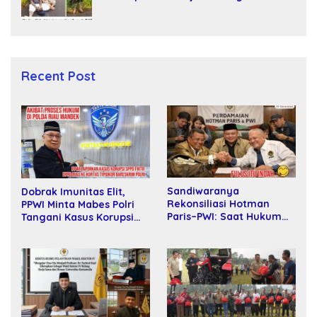
dan Bunuh Tiga Warga Sipil
Recent Post
Sandiwaranya
Dobrak Imunitas Elit,
Rekonsiliasi Hotman
PPWI Minta Mabes Polri
Paris–PWI: Saat Hukum
Tangani Kasus Korupsi
Kalah Oleh Kekuatan
SPPD Fiktif DPRD Riau
Tawar dan Panggung Elit