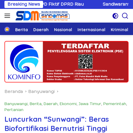
Langsung
 Fiktif DPRD Riau
Breaking News
Sandiwaranya Rekonsiliasi Hotman
ke
konten
Home
Berita
Daerah
Nasional
Internasional
Kriminal
Beranda
Banyuwangi
Banyuwangi
,
Berita
,
Daerah
,
Ekonomi
,
Jawa Timur
,
Pemerintah
,
Pertanian
Luncurkan “Sunwangi”: Beras
Biofortifikasi Bernutrisi Tinggi