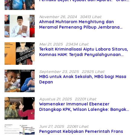
Asing Pencaplok Lahan Dibela,
Masyarakat Adat Dibiarkan Merana
November 26, 2024
30413 Lihat
Ahmad Muhtarom Menghitung dan
Meramal Pemenang Pilbup Jembrana
Tahun 2024 Gunakan Ilmu Naga Hari
Mei 21, 2025
23434 Lihat
Terkait Kriminalisasi Aiptu Labora Sitorus,
Komnas HAM: Terjadi Penyalahgunaan
Wewenang dan Pengabaian Perlindungan
HAM oleh Penegak Hukum
September 23, 2025
22925 Lihat
MBG untuk Anak Sekolah, MBG bagi Masa
Depan
Agustus 21, 2025
22201 Lihat
Wamenaker Immanuel Ebenezer
Ditangkap KPK, Wilson Lalengke: Banyak
Menteri Prabowo Bermasalah
Juni 27, 2025
22061 Lihat
Pengamat Kebijakan Pemerintah Frans