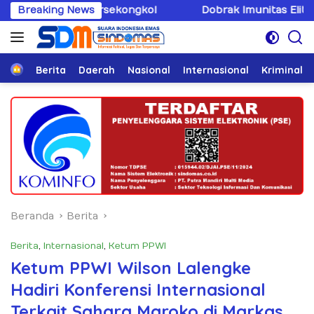
Langsung
ersekongkol
Breaking News
Dobrak Imunitas Elit, PPWI Minta Mabes 
ke
konten
Home
Berita
Daerah
Nasional
Internasional
Kriminal
Beranda
Berita
Berita
,
Internasional
,
Ketum PPWI
Ketum PPWI Wilson Lalengke
Hadiri Konferensi Internasional
Terkait Sahara Maroko di Markas