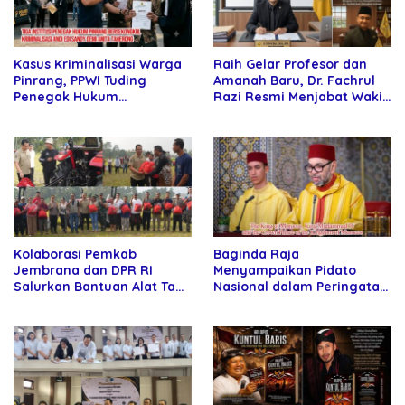
Kasus Kriminalisasi Warga
Raih Gelar Profesor dan
Pinrang, PPWI Tuding
Amanah Baru, Dr. Fachrul
Penegak Hukum
Razi Resmi Menjabat Wakil
Bersekongkol
Rektor Universitas
Kartamulia
Kolaborasi Pemkab
Baginda Raja
Jembrana dan DPR RI
Menyampaikan Pidato
Salurkan Bantuan Alat Tani
Nasional dalam Peringatan
kepada Petani
Hari Takhta (Teks Lengkap)