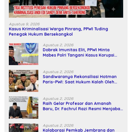
Agustus 9, 2026
Kasus Kriminalisasi Warga Pinrang, PPWI Tuding
Penegak Hukum Bersekongkol
Agustus 2, 2026
Dobrak Imunitas Elit, PPWI Minta
Mabes Polri Tangani Kasus Korupsi
SPPD Fiktif DPRD Riau
Agustus 2, 2026
Sandiwaranya Rekonsiliasi Hotman
Paris–PWI: Saat Hukum Kalah Oleh
Kekuatan Tawar dan Panggung Elit
Agustus 2, 2026
Raih Gelar Profesor dan Amanah
Baru, Dr. Fachrul Razi Resmi Menjabat
Wakil Rektor Universitas Kartamulia
Agustus 2, 2026
Kolaborasi Pemkab Jembrana dan