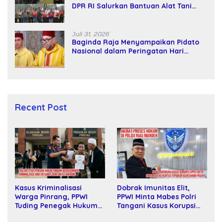
DPR RI Salurkan Bantuan Alat Tani
kepada Petani
Juli 31, 2026
Baginda Raja Menyampaikan Pidato
Nasional dalam Peringatan Hari
Takhta (Teks Lengkap)
Recent Post
Dobrak Imunitas Elit,
Kasus Kriminalisasi
PPWI Minta Mabes Polri
Warga Pinrang, PPWI
Tangani Kasus Korupsi
Tuding Penegak Hukum
SPPD Fiktif DPRD Riau
Bersekongkol