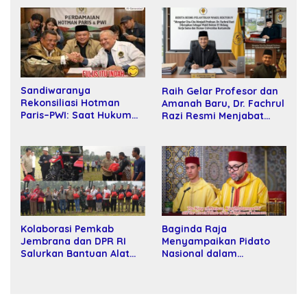
Sandiwaranya
Raih Gelar Profesor dan
Rekonsiliasi Hotman
Amanah Baru, Dr. Fachrul
Paris–PWI: Saat Hukum
Razi Resmi Menjabat
Kalah Oleh Kekuatan
Wakil Rektor Universitas
Tawar dan Panggung Elit
Kartamulia
Kolaborasi Pemkab
Baginda Raja
Jembrana dan DPR RI
Menyampaikan Pidato
Salurkan Bantuan Alat
Nasional dalam
Tani kepada Petani
Peringatan Hari Takhta
(Teks Lengkap)