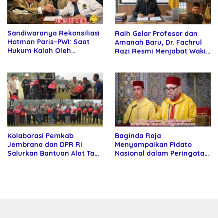
Sandiwaranya Rekonsiliasi
Raih Gelar Profesor dan
Hotman Paris–PWI: Saat
Amanah Baru, Dr. Fachrul
Hukum Kalah Oleh
Razi Resmi Menjabat Wakil
Kekuatan Tawar dan
Rektor Universitas
Panggung Elit
Kartamulia
Kolaborasi Pemkab
Baginda Raja
Jembrana dan DPR RI
Menyampaikan Pidato
Salurkan Bantuan Alat Tani
Nasional dalam Peringatan
kepada Petani
Hari Takhta (Teks Lengkap)