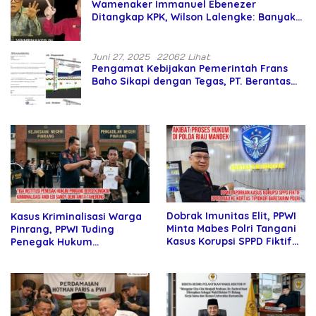
Wamenaker Immanuel Ebenezer
Ditangkap KPK, Wilson Lalengke: Banyak
Menteri Prabowo Bermasalah
Juni 27, 2025
22062 Lihat
Pengamat Kebijakan Pemerintah Frans
Baho Sikapi dengan Tegas, PT. Berantas
Abipraya Jangan Persulit Pemborong
Lokal
Dobrak Imunitas Elit, PPWI
Kasus Kriminalisasi Warga
Minta Mabes Polri Tangani
Pinrang, PPWI Tuding
Kasus Korupsi SPPD Fiktif
Penegak Hukum
DPRD Riau
Bersekongkol