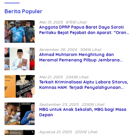
Berita Populer
Mei 31, 2025
87510 Lihat
Anggota DPRP Papua Barat Daya Soroti
Perilaku Bejat Pejabat dan Aparat: “Orang
Asing Pencaplok Lahan Dibela,
Masyarakat Adat Dibiarkan Merana
November 26, 2024
30414 Lihat
Ahmad Muhtarom Menghitung dan
Meramal Pemenang Pilbup Jembrana
Tahun 2024 Gunakan Ilmu Naga Hari
Mei 21, 2025
23436 Lihat
Terkait Kriminalisasi Aiptu Labora Sitorus,
Komnas HAM: Terjadi Penyalahgunaan
Wewenang dan Pengabaian Perlindungan
HAM oleh Penegak Hukum
September 23, 2025
22926 Lihat
MBG untuk Anak Sekolah, MBG bagi Masa
Depan
Agustus 21, 2025
22202 Lihat