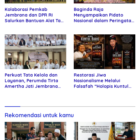
Kolaborasi Pemkab
Baginda Raja
Jembrana dan DPR RI
Menyampaikan Pidato
Salurkan Bantuan Alat Tani
Nasional dalam Peringatan
kepada Petani
Hari Takhta (Teks Lengkap)
Perkuat Tata Kelola dan
Restorasi Jiwa
Layanan, Perumda Tirta
Nasionalisme Melalui
Amertha Jati Jembrana
Falsafah “Holopis Kuntul
Gandeng Kejari Jembrana
Baris”
Rekomendasi untuk kamu