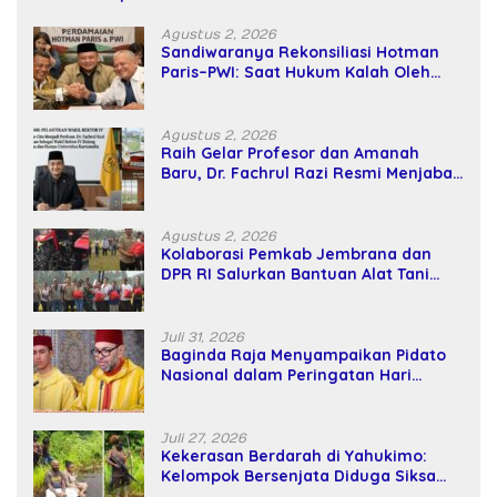
Agustus 2, 2026
Sandiwaranya Rekonsiliasi Hotman
Paris–PWI: Saat Hukum Kalah Oleh
Kekuatan Tawar dan Panggung Elit
Agustus 2, 2026
Raih Gelar Profesor dan Amanah
Baru, Dr. Fachrul Razi Resmi Menjabat
Wakil Rektor Universitas Kartamulia
Agustus 2, 2026
Kolaborasi Pemkab Jembrana dan
DPR RI Salurkan Bantuan Alat Tani
kepada Petani
Juli 31, 2026
Baginda Raja Menyampaikan Pidato
Nasional dalam Peringatan Hari
Takhta (Teks Lengkap)
Juli 27, 2026
Kekerasan Berdarah di Yahukimo:
Kelompok Bersenjata Diduga Siksa
dan Bunuh Tiga Warga Sipil