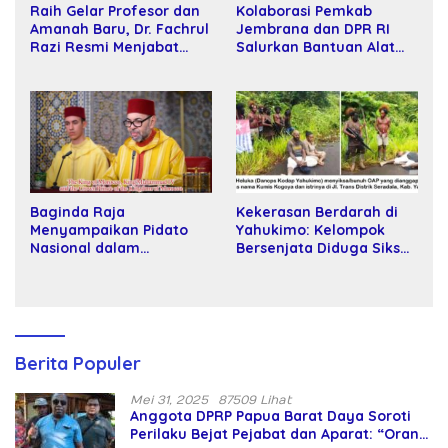
Raih Gelar Profesor dan
Kolaborasi Pemkab
Amanah Baru, Dr. Fachrul
Jembrana dan DPR RI
Razi Resmi Menjabat
Salurkan Bantuan Alat
Wakil Rektor Universitas
Tani kepada Petani
Kartamulia
Kekerasan Berdarah di
Baginda Raja
Yahukimo: Kelompok
Menyampaikan Pidato
Bersenjata Diduga Siksa
Nasional dalam
dan Bunuh Tiga Warga
Peringatan Hari Takhta
Sipil
(Teks Lengkap)
Berita Populer
Mei 31, 2025
87509 Lihat
Anggota DPRP Papua Barat Daya Soroti
Perilaku Bejat Pejabat dan Aparat: “Orang