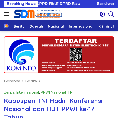
Langsung
 SPPD Fiktif DPRD Riau
Breaking News
Sandiwaranya Rekonsiliasi Ho
ke
konten
Home
Berita
Daerah
Nasional
Internasional
Kriminal
Beranda
Berita
Berita
,
Internasional
,
PPWI Nasional
,
TNI
Kapuspen TNI Hadiri Konferensi
Nasional dan HUT PPWI ke-17
Tahun