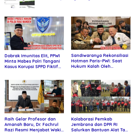
Abipraya Jangan Persulit Pemborong
Lokal
Sandiwaranya Rekonsiliasi
Dobrak Imunitas Elit, PPWI
Hotman Paris–PWI: Saat
Minta Mabes Polri Tangani
Hukum Kalah Oleh
Kasus Korupsi SPPD Fiktif
Kekuatan Tawar dan
DPRD Riau
Panggung Elit
Raih Gelar Profesor dan
Kolaborasi Pemkab
Amanah Baru, Dr. Fachrul
Jembrana dan DPR RI
Razi Resmi Menjabat Wakil
Salurkan Bantuan Alat Tani