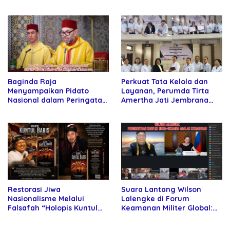
Rektor Universitas
kepada Petani
Kartamulia
Baginda Raja
Perkuat Tata Kelola dan
Menyampaikan Pidato
Layanan, Perumda Tirta
Nasional dalam Peringatan
Amertha Jati Jembrana
Hari Takhta (Teks Lengkap)
Gandeng Kejari Jembrana
Restorasi Jiwa
Suara Lantang Wilson
Nasionalisme Melalui
Lalengke di Forum
Falsafah “Holopis Kuntul
Keamanan Militer Global:
Baris”
Damai Rusia-Ukraina
Harga Mati!