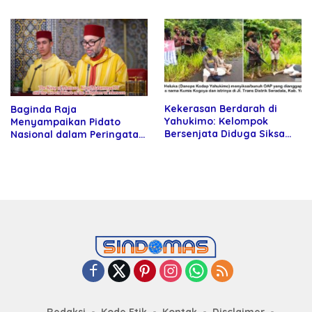
Rektor Universitas
kepada Petani
Kartamulia
Kekerasan Berdarah di
Baginda Raja
Yahukimo: Kelompok
Menyampaikan Pidato
Bersenjata Diduga Siksa
Nasional dalam Peringatan
dan Bunuh Tiga Warga Sipil
Hari Takhta (Teks Lengkap)