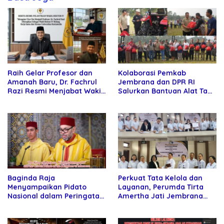
Raih Gelar Profesor dan
Kolaborasi Pemkab
Amanah Baru, Dr. Fachrul
Jembrana dan DPR RI
Razi Resmi Menjabat Wakil
Salurkan Bantuan Alat Tani
Rektor Universitas
kepada Petani
Kartamulia
Baginda Raja
Perkuat Tata Kelola dan
Menyampaikan Pidato
Layanan, Perumda Tirta
Nasional dalam Peringatan
Amertha Jati Jembrana
Hari Takhta (Teks Lengkap)
Gandeng Kejari Jembrana