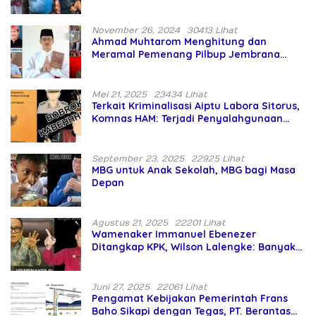
Asing Pencaplok Lahan Dibela,
Masyarakat Adat Dibiarkan Merana
November 26, 2024
30413 Lihat
Ahmad Muhtarom Menghitung dan
Meramal Pemenang Pilbup Jembrana
Tahun 2024 Gunakan Ilmu Naga Hari
Mei 21, 2025
23434 Lihat
Terkait Kriminalisasi Aiptu Labora Sitorus,
Komnas HAM: Terjadi Penyalahgunaan
Wewenang dan Pengabaian Perlindungan
HAM oleh Penegak Hukum
September 23, 2025
22925 Lihat
MBG untuk Anak Sekolah, MBG bagi Masa
Depan
Agustus 21, 2025
22201 Lihat
Wamenaker Immanuel Ebenezer
Ditangkap KPK, Wilson Lalengke: Banyak
Menteri Prabowo Bermasalah
Juni 27, 2025
22061 Lihat
Pengamat Kebijakan Pemerintah Frans
Baho Sikapi dengan Tegas, PT. Berantas