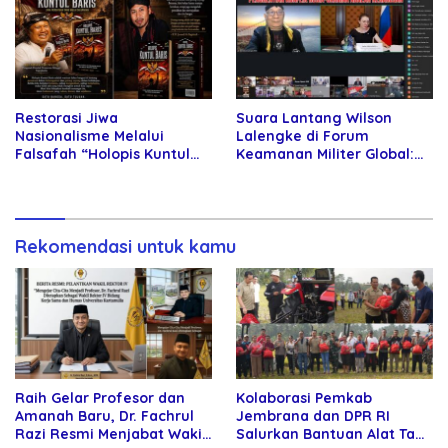
Restorasi Jiwa
Suara Lantang Wilson
Nasionalisme Melalui
Lalengke di Forum
Falsafah “Holopis Kuntul
Keamanan Militer Global:
Baris”
Damai Rusia-Ukraina
Harga Mati!
Rekomendasi untuk kamu
Raih Gelar Profesor dan
Kolaborasi Pemkab
Amanah Baru, Dr. Fachrul
Jembrana dan DPR RI
Razi Resmi Menjabat Wakil
Salurkan Bantuan Alat Tani