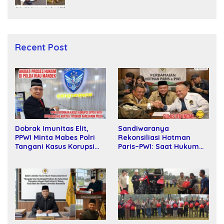
Recent Post
Sandiwaranya
Dobrak Imunitas Elit,
Rekonsiliasi Hotman
PPWI Minta Mabes Polri
Paris–PWI: Saat Hukum
Tangani Kasus Korupsi
Kalah Oleh Kekuatan
SPPD Fiktif DPRD Riau
Tawar dan Panggung Elit