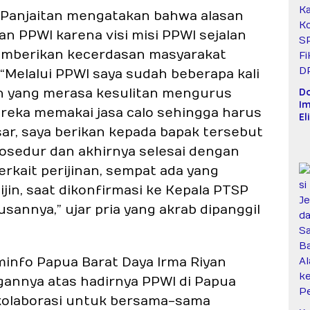
 Panjaitan mengatakan bahwa alasan
 PPWI karena visi misi PPWI sejalan
mberikan kecerdasan masyarakat
 “Melalui PPWI saya sudah beberapa kali
D
 yang merasa kesulitan mengurus
Im
ereka memakai jasa calo sehingga harus
El
Mi
r, saya berikan kepada bapak tersebut
Ma
osedur dan akhirnya selesai dengan
T
K
erkait perijinan, sempat ada yang
Ko
in, saat dikonfirmasi ke Kepala PTSP
SP
D
sannya,” ujar pria yang akrab dipanggil
info Papua Barat Daya Irma Riyan
annya atas hadirnya PPWI di Papua
 kolaborasi untuk bersama-sama