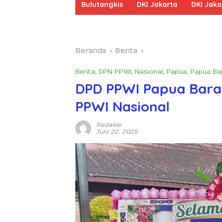
Bulutangkis
DKI Jakarta
DKI Jaka
Beranda
Berita
Berita
,
DPN PPWI
,
Nasional
,
Papua
,
Papua Ba
DPD PPWI Papua Barat
PPWI Nasional
Redaksi
Juni 22, 2025