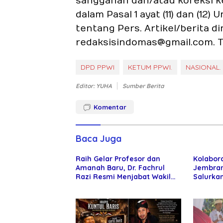
sanggahan dan/atau koreksi k
dalam Pasal 1 ayat (11) dan (1
tentang Pers. Artikel/berita d
redaksisindomas@gmail.com. T
DPD PPWI
KETUM PPWI.
NASIONAL.
Editor: YUHA
Sumber Berita
Komentar
Baca Juga
Raih Gelar Profesor dan
Kolabor
Amanah Baru, Dr. Fachrul
Jembran
Razi Resmi Menjabat Wakil
Salurkan
Rektor Universitas
kepada 
Kartamulia