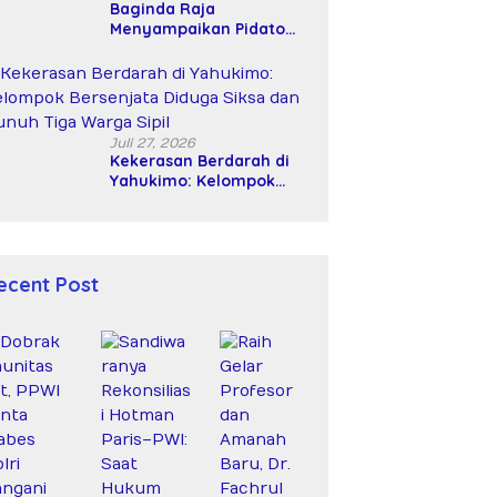
Baginda Raja
Menyampaikan Pidato
Nasional dalam
Peringatan Hari Takhta
(Teks Lengkap)
Juli 27, 2026
Kekerasan Berdarah di
Yahukimo: Kelompok
Bersenjata Diduga Siksa
dan Bunuh Tiga Warga
Sipil
ecent Post