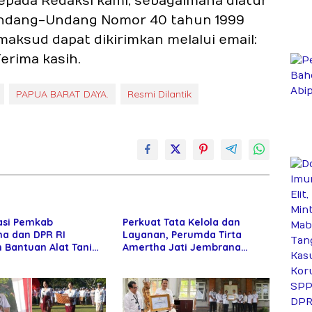
epada Redaksi kami, sebagaimana diatur
2) Undang-Undang Nomor 40 tahun 1999
imaksud dapat dikirimkan melalui email:
erima kasih.
PAPUA BARAT DAYA.
Resmi Dilantik
asi Pemkab
Perkuat Tata Kelola dan
a dan DPR RI
Layanan, Perumda Tirta
 Bantuan Alat Tani
Amertha Jati Jembrana
Petani
Gandeng Kejari Jembrana