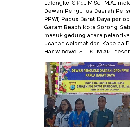
Lalengke, S.Pd., M.Sc., M.A., m
Dewan Pengurus Daerah Persa
PPWI) Papua Barat Daya perio
Garam Beach Kota Sorong, Sabt
masuk gedung acara pelantik
ucapan selamat dari Kapolda Pa
Hariwibowo, S. I. K., M.AP., bese