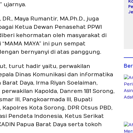
Ko
 ujarnya.
P
J
da
 DR., Maya Rumantir, MA.Ph.D., juga
S
ebagai Ketua Dewan Penasehat PPWI
B
Al
diberi kehormatan oleh masyarakat di
k
i “MAMA MAYA” ini pun sempat
Pe
ngan bernyanyi di atas panggung.
Ber
t, turut hadir yaitu, perwakilan
epala Dinas Komunikasi dan informatika
 Barat Daya, Irma Riyan Soelaiman,
la perwakilan Kapolda, Danrem 181 Sorong,
mar III, Pangkoarmada III, Bupati
, Kapolres Kota Sorong, DPR Otsus PBD,
asi Pendeta Indonesia, Ketus Serikat
ADIN Papua Barat Daya serta tokoh