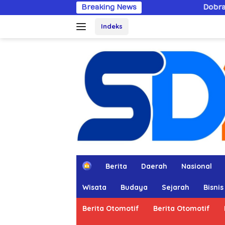
Langsung
Breaking News
Dobrak Imunitas Elit, PPWI M
ke
Indeks
konten
H
Berita
Daerah
Nasional
o
m
Wisata
Budaya
Sejarah
Bisnis
e
Berita Otomotif
Berita Otomotif