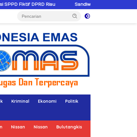
au
Sandiwaranya Rekonsiliasi Hotman Paris–PWI: Saa
ik
Kriminal
Ekonomi
Politik
n
Nissan
Nissan
Bulutangkis