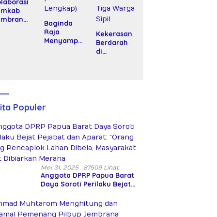
laborasi
emkab
embrana
Baginda
n DPR RI
Raja
Kekerasan
alurkan
Menyampa
Berdarah
antuan
ikan Pidato
di
at Tani
Nasional
Yahukimo:
epada
dalam
Kelompok
tani
Peringatan
Bersenjata
Hari Takhta
Diduga
(Teks
Siksa dan
Lengkap)
Bunuh Tiga
ita Populer
Warga Sipil
Mei 31, 2025
87509 Lihat
Anggota DPRP Papua Barat
Daya Soroti Perilaku Bejat
Pejabat dan Aparat: “Orang
Asing Pencaplok Lahan
Dibela, Masyarakat Adat