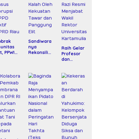
obrak
Sandiwara
unitas
nya
Raih Gelar
it, PPWI
Rekonsilias
Profesor
nta
i Hotman
dan
bes Polri
Paris–PWI:
Amanah
angani
Saat
Baru, Dr.
asus
Hukum
Fachrul
rupsi
Kalah Oleh
Razi Resmi
PD Fiktif
Kekuatan
Menjabat
PRD Riau
Tawar dan
Wakil
Panggung
Rektor
Elit
Universitas
Kartamulia