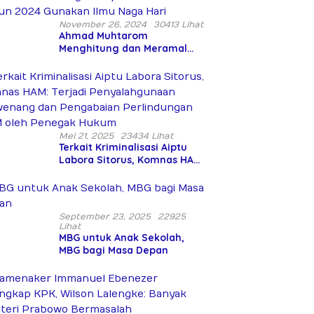
Dibiarkan Merana
November 26, 2024
30413 Lihat
Ahmad Muhtarom
Menghitung dan Meramal
Pemenang Pilbup Jembrana
Tahun 2024 Gunakan Ilmu
Naga Hari
Mei 21, 2025
23434 Lihat
Terkait Kriminalisasi Aiptu
Labora Sitorus, Komnas HAM:
Terjadi Penyalahgunaan
Wewenang dan Pengabaian
Perlindungan HAM oleh
Penegak Hukum
September 23, 2025
22925
Lihat
MBG untuk Anak Sekolah,
MBG bagi Masa Depan