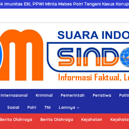
inta Mabes Polri Tangani Kasus Korupsi SPPD Fiktif DPRD Ri
Internasional
Kriminal
Pemerintah
Peristiwa
Polit
Sosial
Polri
TNI
Lainnya
Berita Olahraga
Berita Olahraga
Kejahatan
Kejahata