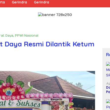
rta
Gerindra
Gerindra
rat Daya
,
PPWI Nasional
 Daya Resmi Dilantik Ketum
R
Ag
Do
Po
D