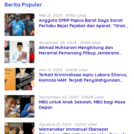
Berita Populer
Mei 31, 2025
87510 Lihat
Anggota DPRP Papua Barat Daya Soroti
Perilaku Bejat Pejabat dan Aparat: “Orang
Asing Pencaplok Lahan Dibela,
Masyarakat Adat Dibiarkan Merana
November 26, 2024
30414 Lihat
Ahmad Muhtarom Menghitung dan
Meramal Pemenang Pilbup Jembrana
Tahun 2024 Gunakan Ilmu Naga Hari
Mei 21, 2025
23436 Lihat
Terkait Kriminalisasi Aiptu Labora Sitorus,
Komnas HAM: Terjadi Penyalahgunaan
Wewenang dan Pengabaian Perlindungan
HAM oleh Penegak Hukum
September 23, 2025
22926 Lihat
MBG untuk Anak Sekolah, MBG bagi Masa
Depan
Agustus 21, 2025
22202 Lihat
Wamenaker Immanuel Ebenezer