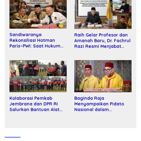
Sandiwaranya
Raih Gelar Profesor dan
Rekonsiliasi Hotman
Amanah Baru, Dr. Fachrul
Paris–PWI: Saat Hukum
Razi Resmi Menjabat
Kalah Oleh Kekuatan
Wakil Rektor Universitas
Tawar dan Panggung Elit
Kartamulia
Baginda Raja
Kolaborasi Pemkab
Menyampaikan Pidato
Jembrana dan DPR RI
Nasional dalam
Salurkan Bantuan Alat
Peringatan Hari Takhta
Tani kepada Petani
(Teks Lengkap)