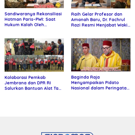
Sandiwaranya Rekonsiliasi
Raih Gelar Profesor dan
Hotman Paris–PWI: Saat
Amanah Baru, Dr. Fachrul
Hukum Kalah Oleh
Razi Resmi Menjabat Wakil
Kekuatan Tawar dan
Rektor Universitas
Panggung Elit
Kartamulia
Baginda Raja
Kolaborasi Pemkab
Menyampaikan Pidato
Jembrana dan DPR RI
Nasional dalam Peringatan
Salurkan Bantuan Alat Tani
Hari Takhta (Teks Lengkap)
kepada Petani