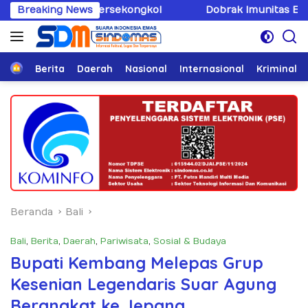
Langsung
Bersekongkol
Breaking News
Dobrak Imunitas Elit, PPWI Minta Mabes
ke
konten
Home
Berita
Daerah
Nasional
Internasional
Kriminal
Beranda
Bali
Bali
,
Berita
,
Daerah
,
Pariwisata
,
Sosial & Budaya
Bupati Kembang Melepas Grup
Kesenian Legendaris Suar Agung
Berangkat ke Jepang