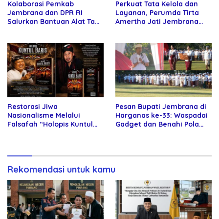
Kolaborasi Pemkab
Perkuat Tata Kelola dan
Jembrana dan DPR RI
Layanan, Perumda Tirta
Salurkan Bantuan Alat Tani
Amertha Jati Jembrana
kepada Petani
Gandeng Kejari Jembrana
Restorasi Jiwa
Pesan Bupati Jembrana di
Nasionalisme Melalui
Harganas ke-33: Waspadai
Falsafah “Holopis Kuntul
Gadget dan Benahi Pola
Baris”
Asuh Anak
Rekomendasi untuk kamu