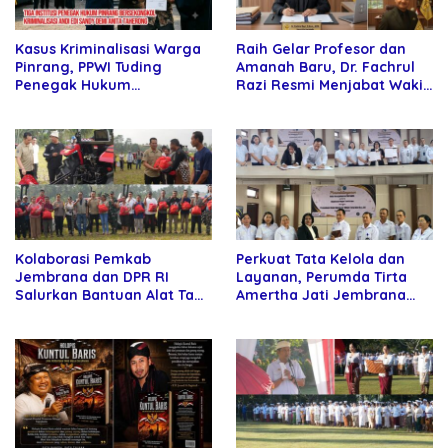
Kasus Kriminalisasi Warga
Raih Gelar Profesor dan
Pinrang, PPWI Tuding
Amanah Baru, Dr. Fachrul
Penegak Hukum
Razi Resmi Menjabat Wakil
Bersekongkol
Rektor Universitas
Kartamulia
Kolaborasi Pemkab
Perkuat Tata Kelola dan
Jembrana dan DPR RI
Layanan, Perumda Tirta
Salurkan Bantuan Alat Tani
Amertha Jati Jembrana
kepada Petani
Gandeng Kejari Jembrana