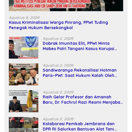
Agustus 9, 2026
Kasus Kriminalisasi Warga Pinrang, PPWI Tuding
Penegak Hukum Bersekongkol
Agustus 2, 2026
Dobrak Imunitas Elit, PPWI Minta
Mabes Polri Tangani Kasus Korupsi
SPPD Fiktif DPRD Riau
Agustus 2, 2026
Sandiwaranya Rekonsiliasi Hotman
Paris–PWI: Saat Hukum Kalah Oleh
Kekuatan Tawar dan Panggung Elit
Agustus 2, 2026
Raih Gelar Profesor dan Amanah
Baru, Dr. Fachrul Razi Resmi Menjabat
Wakil Rektor Universitas Kartamulia
Agustus 2, 2026
Kolaborasi Pemkab Jembrana dan
DPR RI Salurkan Bantuan Alat Tani