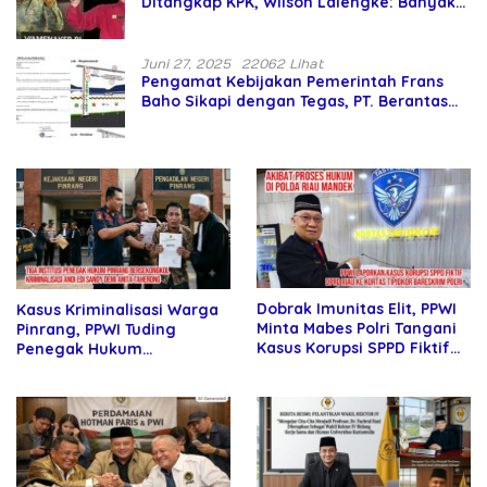
Ditangkap KPK, Wilson Lalengke: Banyak
Menteri Prabowo Bermasalah
Juni 27, 2025
22062 Lihat
Pengamat Kebijakan Pemerintah Frans
Baho Sikapi dengan Tegas, PT. Berantas
Abipraya Jangan Persulit Pemborong
Lokal
Dobrak Imunitas Elit, PPWI
Kasus Kriminalisasi Warga
Minta Mabes Polri Tangani
Pinrang, PPWI Tuding
Kasus Korupsi SPPD Fiktif
Penegak Hukum
DPRD Riau
Bersekongkol