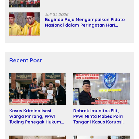
kepada Petani
Juli 31, 2026
Baginda Raja Menyampaikan Pidato
Nasional dalam Peringatan Hari
Takhta (Teks Lengkap)
Recent Post
Dobrak Imunitas Elit,
Kasus Kriminalisasi
PPWI Minta Mabes Polri
Warga Pinrang, PPWI
Tangani Kasus Korupsi
Tuding Penegak Hukum
SPPD Fiktif DPRD Riau
Bersekongkol