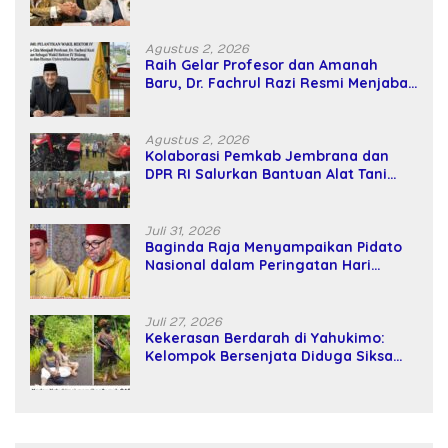
Kekuatan Tawar dan Panggung Elit
Agustus 2, 2026
Raih Gelar Profesor dan Amanah
Baru, Dr. Fachrul Razi Resmi Menjabat
Wakil Rektor Universitas Kartamulia
Agustus 2, 2026
Kolaborasi Pemkab Jembrana dan
DPR RI Salurkan Bantuan Alat Tani
kepada Petani
Juli 31, 2026
Baginda Raja Menyampaikan Pidato
Nasional dalam Peringatan Hari
Takhta (Teks Lengkap)
Juli 27, 2026
Kekerasan Berdarah di Yahukimo:
Kelompok Bersenjata Diduga Siksa
dan Bunuh Tiga Warga Sipil