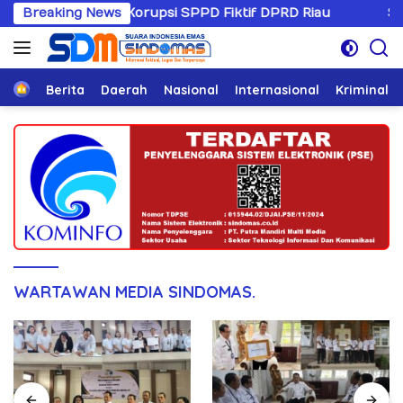
Langsung
 Kasus Korupsi SPPD Fiktif DPRD Riau
Breaking News
Sandiwaranya 
ke
konten
Home
Berita
Daerah
Nasional
Internasional
Kriminal
WARTAWAN MEDIA SINDOMAS.