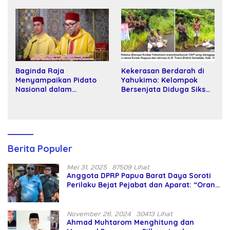
Kartamulia
Baginda Raja
Kekerasan Berdarah di
Menyampaikan Pidato
Yahukimo: Kelompok
Nasional dalam
Bersenjata Diduga Siksa
Peringatan Hari Takhta
dan Bunuh Tiga Warga
(Teks Lengkap)
Sipil
Berita Populer
Mei 31, 2025
87509 Lihat
Anggota DPRP Papua Barat Daya Soroti
Perilaku Bejat Pejabat dan Aparat: “Orang
Asing Pencaplok Lahan Dibela,
Masyarakat Adat Dibiarkan Merana
November 26, 2024
30413 Lihat
Ahmad Muhtarom Menghitung dan