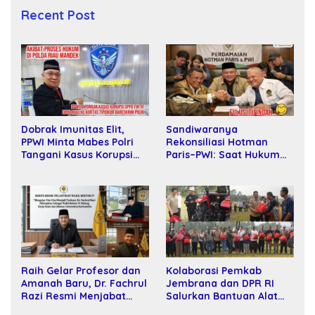
Recent Post
Sandiwaranya
Dobrak Imunitas Elit,
Rekonsiliasi Hotman
PPWI Minta Mabes Polri
Paris–PWI: Saat Hukum
Tangani Kasus Korupsi
Kalah Oleh Kekuatan
SPPD Fiktif DPRD Riau
Tawar dan Panggung Elit
Raih Gelar Profesor dan
Kolaborasi Pemkab
Amanah Baru, Dr. Fachrul
Jembrana dan DPR RI
Razi Resmi Menjabat
Salurkan Bantuan Alat
Wakil Rektor Universitas
Tani kepada Petani