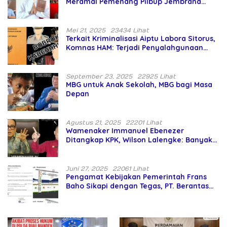
Meramal Pemenang Pilbup Jembrana
Tahun 2024 Gunakan Ilmu Naga Hari
Mei 21, 2025
23434 Lihat
Terkait Kriminalisasi Aiptu Labora Sitorus,
Komnas HAM: Terjadi Penyalahgunaan
Wewenang dan Pengabaian Perlindungan
HAM oleh Penegak Hukum
September 23, 2025
22925 Lihat
MBG untuk Anak Sekolah, MBG bagi Masa
Depan
Agustus 21, 2025
22201 Lihat
Wamenaker Immanuel Ebenezer
Ditangkap KPK, Wilson Lalengke: Banyak
Menteri Prabowo Bermasalah
Juni 27, 2025
22061 Lihat
Pengamat Kebijakan Pemerintah Frans
Baho Sikapi dengan Tegas, PT. Berantas
Abipraya Jangan Persulit Pemborong
Lokal