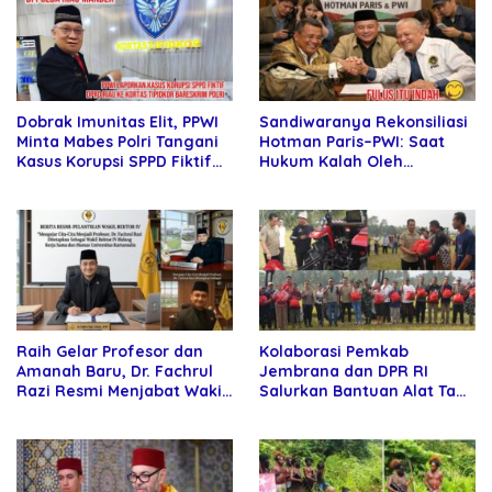
Sandiwaranya Rekonsiliasi
Dobrak Imunitas Elit, PPWI
Hotman Paris–PWI: Saat
Minta Mabes Polri Tangani
Hukum Kalah Oleh
Kasus Korupsi SPPD Fiktif
Kekuatan Tawar dan
DPRD Riau
Panggung Elit
Raih Gelar Profesor dan
Kolaborasi Pemkab
Amanah Baru, Dr. Fachrul
Jembrana dan DPR RI
Razi Resmi Menjabat Wakil
Salurkan Bantuan Alat Tani
Rektor Universitas
kepada Petani
Kartamulia