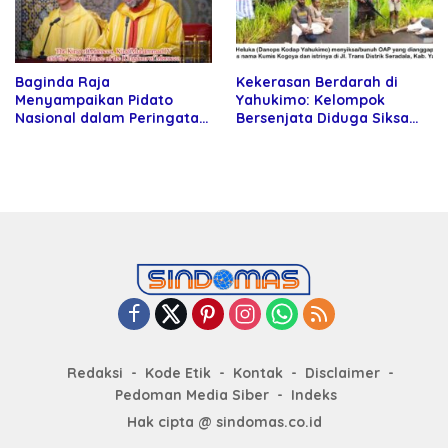
Baginda Raja
Kekerasan Berdarah di
Menyampaikan Pidato
Yahukimo: Kelompok
Nasional dalam Peringatan
Bersenjata Diduga Siksa
Hari Takhta (Teks Lengkap)
dan Bunuh Tiga Warga Sipil
Redaksi
Kode Etik
Kontak
Disclaimer
Pedoman Media Siber
Indeks
Hak cipta @ sindomas.co.id