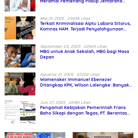
Meramal Pemenang Pilbup Jembrana
Tahun 2024 Gunakan Ilmu Naga Hari
Mei 21, 2025
23434 Lihat
Terkait Kriminalisasi Aiptu Labora Sitorus,
Komnas HAM: Terjadi Penyalahgunaan
Wewenang dan Pengabaian Perlindungan
HAM oleh Penegak Hukum
September 23, 2025
22925 Lihat
MBG untuk Anak Sekolah, MBG bagi Masa
Depan
Agustus 21, 2025
22202 Lihat
Wamenaker Immanuel Ebenezer
Ditangkap KPK, Wilson Lalengke: Banyak
Menteri Prabowo Bermasalah
Juni 27, 2025
22061 Lihat
Pengamat Kebijakan Pemerintah Frans
Baho Sikapi dengan Tegas, PT. Berantas
Abipraya Jangan Persulit Pemborong
Lokal