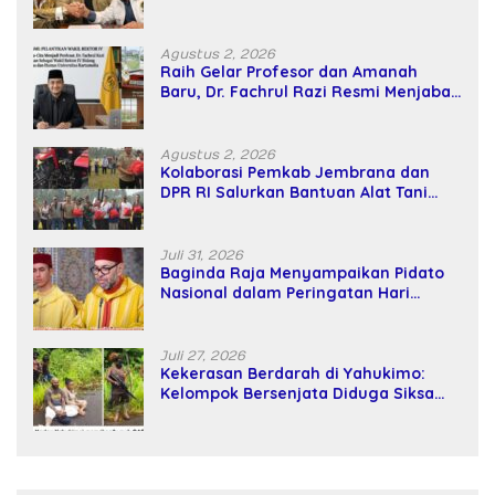
Kekuatan Tawar dan Panggung Elit
Agustus 2, 2026
Raih Gelar Profesor dan Amanah
Baru, Dr. Fachrul Razi Resmi Menjabat
Wakil Rektor Universitas Kartamulia
Agustus 2, 2026
Kolaborasi Pemkab Jembrana dan
DPR RI Salurkan Bantuan Alat Tani
kepada Petani
Juli 31, 2026
Baginda Raja Menyampaikan Pidato
Nasional dalam Peringatan Hari
Takhta (Teks Lengkap)
Juli 27, 2026
Kekerasan Berdarah di Yahukimo:
Kelompok Bersenjata Diduga Siksa
dan Bunuh Tiga Warga Sipil