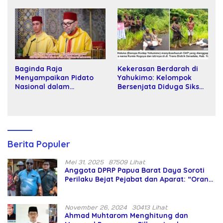
Kartamulia
Baginda Raja
Kekerasan Berdarah di
Menyampaikan Pidato
Yahukimo: Kelompok
Nasional dalam
Bersenjata Diduga Siksa
Peringatan Hari Takhta
dan Bunuh Tiga Warga
(Teks Lengkap)
Sipil
Berita Populer
Mei 31, 2025
87509 Lihat
Anggota DPRP Papua Barat Daya Soroti
Perilaku Bejat Pejabat dan Aparat: “Orang
Asing Pencaplok Lahan Dibela,
Masyarakat Adat Dibiarkan Merana
November 26, 2024
30413 Lihat
Ahmad Muhtarom Menghitung dan