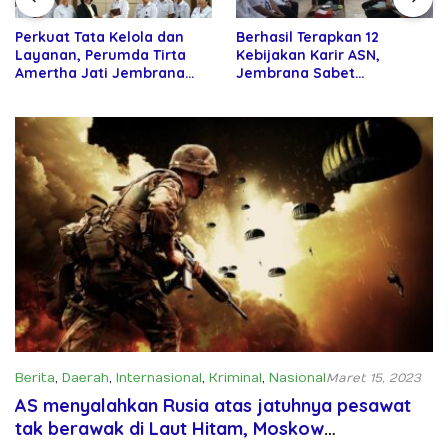
Perkuat Tata Kelola dan
Berhasil Terapkan 12
Layanan, Perumda Tirta
Kebijakan Karir ASN,
Amertha Jati Jembrana
Jembrana Sabet
Gandeng Kejari Jembrana
Penghargaan Adhi Manawa
Nugraha Pratama
Berita
,
Daerah
,
Internasional
,
Kriminal
,
Nasional
Maret 15, 2023
AS menyalahkan Rusia atas jatuhnya pesawat
tak berawak di Laut Hitam, Moskow