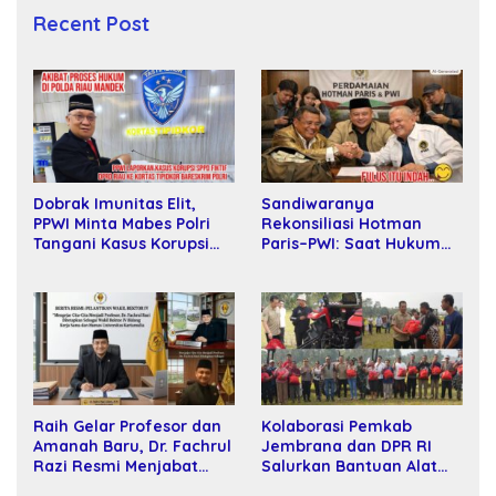
Recent Post
Sandiwaranya
Dobrak Imunitas Elit,
Rekonsiliasi Hotman
PPWI Minta Mabes Polri
Paris–PWI: Saat Hukum
Tangani Kasus Korupsi
Kalah Oleh Kekuatan
SPPD Fiktif DPRD Riau
Tawar dan Panggung Elit
Raih Gelar Profesor dan
Kolaborasi Pemkab
Amanah Baru, Dr. Fachrul
Jembrana dan DPR RI
Razi Resmi Menjabat
Salurkan Bantuan Alat
Wakil Rektor Universitas
Tani kepada Petani