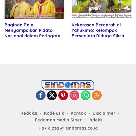
Baginda Raja
Kekerasan Berdarah di
Menyampaikan Pidato
Yahukimo: Kelompok
Nasional dalam Peringatan
Bersenjata Diduga Siksa
Hari Takhta (Teks Lengkap)
dan Bunuh Tiga Warga Sipil
Redaksi
Kode Etik
Kontak
Disclaimer
Pedoman Media Siber
Indeks
Hak cipta @ sindomas.co.id