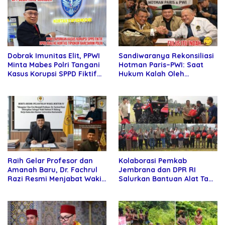
Sandiwaranya Rekonsiliasi
Dobrak Imunitas Elit, PPWI
Hotman Paris–PWI: Saat
Minta Mabes Polri Tangani
Hukum Kalah Oleh
Kasus Korupsi SPPD Fiktif
Kekuatan Tawar dan
DPRD Riau
Panggung Elit
Raih Gelar Profesor dan
Kolaborasi Pemkab
Amanah Baru, Dr. Fachrul
Jembrana dan DPR RI
Razi Resmi Menjabat Wakil
Salurkan Bantuan Alat Tani
Rektor Universitas
kepada Petani
Kartamulia