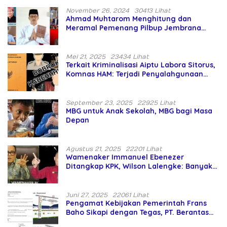
November 26, 2024
30413 Lihat
Ahmad Muhtarom Menghitung dan
Meramal Pemenang Pilbup Jembrana
Tahun 2024 Gunakan Ilmu Naga Hari
Mei 21, 2025
23434 Lihat
Terkait Kriminalisasi Aiptu Labora Sitorus,
Komnas HAM: Terjadi Penyalahgunaan
Wewenang dan Pengabaian Perlindungan
HAM oleh Penegak Hukum
September 23, 2025
22925 Lihat
MBG untuk Anak Sekolah, MBG bagi Masa
Depan
Agustus 21, 2025
22201 Lihat
Wamenaker Immanuel Ebenezer
Ditangkap KPK, Wilson Lalengke: Banyak
Menteri Prabowo Bermasalah
Juni 27, 2025
22061 Lihat
Pengamat Kebijakan Pemerintah Frans
Baho Sikapi dengan Tegas, PT. Berantas
Abipraya Jangan Persulit Pemborong