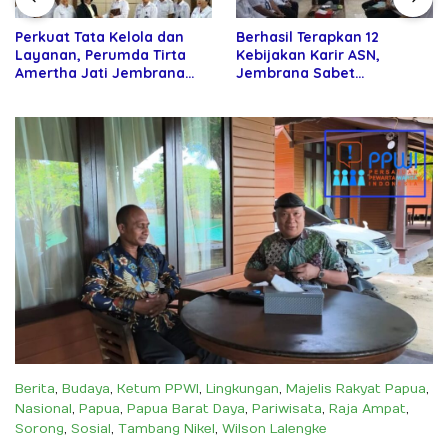
Perkuat Tata Kelola dan
Berhasil Terapkan 12
Layanan, Perumda Tirta
Kebijakan Karir ASN,
Amertha Jati Jembrana
Jembrana Sabet
Gandeng Kejari Jembrana
Penghargaan Adhi Manawa
Nugraha Pratama
Berita
,
Budaya
,
Ketum PPWI
,
Lingkungan
,
Majelis Rakyat Papua
,
Nasional
,
Papua
,
Papua Barat Daya
,
Pariwisata
,
Raja Ampat
,
Sorong
,
Sosial
,
Tambang Nikel
,
Wilson Lalengke