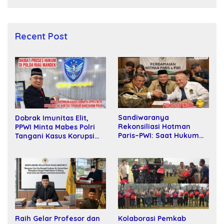
Recent Post
Sandiwaranya
Dobrak Imunitas Elit,
Rekonsiliasi Hotman
PPWI Minta Mabes Polri
Paris–PWI: Saat Hukum
Tangani Kasus Korupsi
Kalah Oleh Kekuatan
SPPD Fiktif DPRD Riau
Tawar dan Panggung Elit
Raih Gelar Profesor dan
Kolaborasi Pemkab