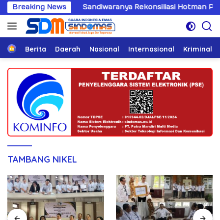
Langsung
D Riau
Breaking News
Sandiwaranya Rekonsiliasi Hotman Paris–PWI:
ke
konten
Home
Berita
Daerah
Nasional
Internasional
Kriminal
TAMBANG NIKEL