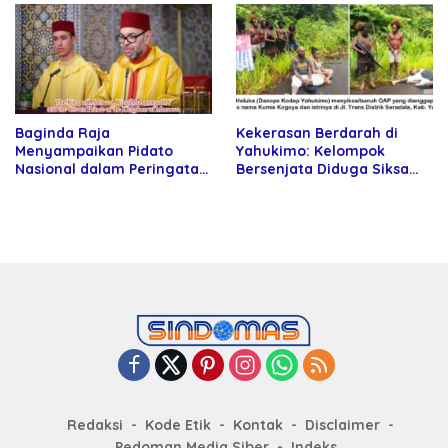
Baginda Raja
Kekerasan Berdarah di
Menyampaikan Pidato
Yahukimo: Kelompok
Nasional dalam Peringatan
Bersenjata Diduga Siksa
Hari Takhta (Teks Lengkap)
dan Bunuh Tiga Warga Sipil
Redaksi
Kode Etik
Kontak
Disclaimer
Pedoman Media Siber
Indeks