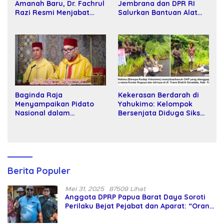
Amanah Baru, Dr. Fachrul
Jembrana dan DPR RI
Razi Resmi Menjabat
Salurkan Bantuan Alat
Wakil Rektor Universitas
Tani kepada Petani
Kartamulia
Baginda Raja
Kekerasan Berdarah di
Menyampaikan Pidato
Yahukimo: Kelompok
Nasional dalam
Bersenjata Diduga Siksa
Peringatan Hari Takhta
dan Bunuh Tiga Warga
(Teks Lengkap)
Sipil
Berita Populer
Mei 31, 2025
87509 Lihat
Anggota DPRP Papua Barat Daya Soroti
Perilaku Bejat Pejabat dan Aparat: “Orang
Asing Pencaplok Lahan Dibela,
Masyarakat Adat Dibiarkan Merana