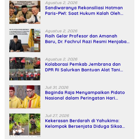
Agustus 2, 2026
Sandiwaranya Rekonsiliasi Hotman
Paris–PWI: Saat Hukum Kalah Oleh
Kekuatan Tawar dan Panggung Elit
Agustus 2, 2026
Raih Gelar Profesor dan Amanah
Baru, Dr. Fachrul Razi Resmi Menjabat
Wakil Rektor Universitas Kartamulia
Agustus 2, 2026
Kolaborasi Pemkab Jembrana dan
DPR RI Salurkan Bantuan Alat Tani
kepada Petani
Juli 31, 2026
Baginda Raja Menyampaikan Pidato
Nasional dalam Peringatan Hari
Takhta (Teks Lengkap)
Juli 27, 2026
Kekerasan Berdarah di Yahukimo:
Kelompok Bersenjata Diduga Siksa
dan Bunuh Tiga Warga Sipil