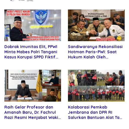
Lokal
Sandiwaranya Rekonsiliasi
Dobrak Imunitas Elit, PPWI
Hotman Paris–PWI: Saat
Minta Mabes Polri Tangani
Hukum Kalah Oleh
Kasus Korupsi SPPD Fiktif
Kekuatan Tawar dan
DPRD Riau
Panggung Elit
Raih Gelar Profesor dan
Kolaborasi Pemkab
Amanah Baru, Dr. Fachrul
Jembrana dan DPR RI
Razi Resmi Menjabat Wakil
Salurkan Bantuan Alat Tani
Rektor Universitas
kepada Petani
Kartamulia