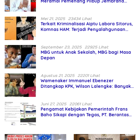
Meramal Pemenang Pilbup Jembrana
Tahun 2024 Gunakan Ilmu Naga Hari
Mei 21, 2025
23434 Lihat
Terkait Kriminalisasi Aiptu Labora Sitorus,
Komnas HAM: Terjadi Penyalahgunaan
Wewenang dan Pengabaian Perlindungan
HAM oleh Penegak Hukum
September 23, 2025
22925 Lihat
MBG untuk Anak Sekolah, MBG bagi Masa
Depan
Agustus 21, 2025
22201 Lihat
Wamenaker Immanuel Ebenezer
Ditangkap KPK, Wilson Lalengke: Banyak
Menteri Prabowo Bermasalah
Juni 27, 2025
22061 Lihat
Pengamat Kebijakan Pemerintah Frans
Baho Sikapi dengan Tegas, PT. Berantas
Abipraya Jangan Persulit Pemborong
Lokal