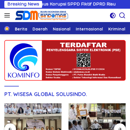
Langsung
angani Kasus Korupsi SPPD Fiktif DPRD Riau
Breaking News
Sandiwar
ke
konten
Home
Berita
Daerah
Nasional
Internasional
Kriminal
PT. WISESA GLOBAL SOLUSINDO.