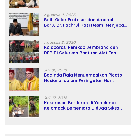
Kekuatan Tawar dan Panggung Elit
Agustus 2, 2026
Raih Gelar Profesor dan Amanah
Baru, Dr. Fachrul Razi Resmi Menjabat
Wakil Rektor Universitas Kartamulia
Agustus 2, 2026
Kolaborasi Pemkab Jembrana dan
DPR RI Salurkan Bantuan Alat Tani
kepada Petani
Juli 31, 2026
Baginda Raja Menyampaikan Pidato
Nasional dalam Peringatan Hari
Takhta (Teks Lengkap)
Juli 27, 2026
Kekerasan Berdarah di Yahukimo:
Kelompok Bersenjata Diduga Siksa
dan Bunuh Tiga Warga Sipil