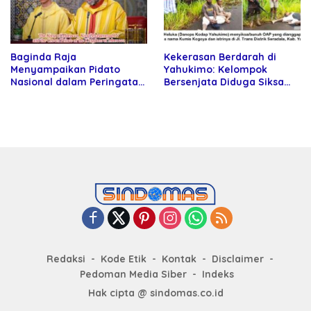
Baginda Raja
Kekerasan Berdarah di
Menyampaikan Pidato
Yahukimo: Kelompok
Nasional dalam Peringatan
Bersenjata Diduga Siksa
Hari Takhta (Teks Lengkap)
dan Bunuh Tiga Warga Sipil
Redaksi
Kode Etik
Kontak
Disclaimer
Pedoman Media Siber
Indeks
Hak cipta @ sindomas.co.id