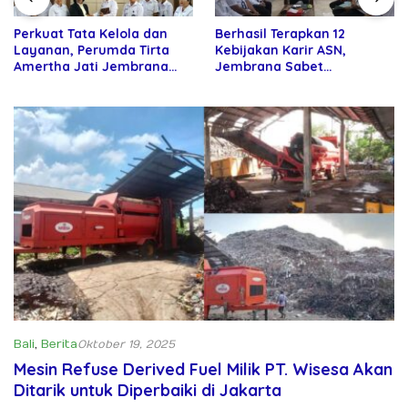
Perkuat Tata Kelola dan
Berhasil Terapkan 12
Layanan, Perumda Tirta
Kebijakan Karir ASN,
Amertha Jati Jembrana
Jembrana Sabet
Gandeng Kejari Jembrana
Penghargaan Adhi Manawa
Nugraha Pratama
Bali
,
Berita
Oktober 19, 2025
Mesin Refuse Derived Fuel Milik PT. Wisesa Akan
Ditarik untuk Diperbaiki di Jakarta