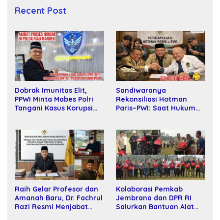
Recent Post
Sandiwaranya
Dobrak Imunitas Elit,
Rekonsiliasi Hotman
PPWI Minta Mabes Polri
Paris–PWI: Saat Hukum
Tangani Kasus Korupsi
Kalah Oleh Kekuatan
SPPD Fiktif DPRD Riau
Tawar dan Panggung Elit
Raih Gelar Profesor dan
Kolaborasi Pemkab
Amanah Baru, Dr. Fachrul
Jembrana dan DPR RI
Razi Resmi Menjabat
Salurkan Bantuan Alat
Wakil Rektor Universitas
Tani kepada Petani