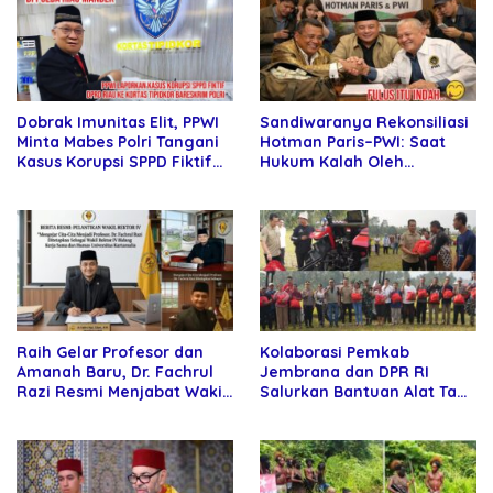
Sandiwaranya Rekonsiliasi
Dobrak Imunitas Elit, PPWI
Hotman Paris–PWI: Saat
Minta Mabes Polri Tangani
Hukum Kalah Oleh
Kasus Korupsi SPPD Fiktif
Kekuatan Tawar dan
DPRD Riau
Panggung Elit
Raih Gelar Profesor dan
Kolaborasi Pemkab
Amanah Baru, Dr. Fachrul
Jembrana dan DPR RI
Razi Resmi Menjabat Wakil
Salurkan Bantuan Alat Tani
Rektor Universitas
kepada Petani
Kartamulia