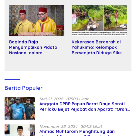
Kartamulia
Baginda Raja
Kekerasan Berdarah di
Menyampaikan Pidato
Yahukimo: Kelompok
Nasional dalam
Bersenjata Diduga Siksa
Peringatan Hari Takhta
dan Bunuh Tiga Warga
(Teks Lengkap)
Sipil
Berita Populer
Mei 31, 2025
87509 Lihat
Anggota DPRP Papua Barat Daya Soroti
Perilaku Bejat Pejabat dan Aparat: “Orang
Asing Pencaplok Lahan Dibela,
Masyarakat Adat Dibiarkan Merana
November 26, 2024
30413 Lihat
Ahmad Muhtarom Menghitung dan