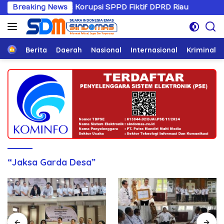
Langsung
ni Kasus Korupsi SPPD Fiktif DPRD Riau
Breaking News
Sandiwaranya
ke
konten
Home
Berita
Daerah
Nasional
Internasional
Kriminal
“Jaksa Garda Desa”