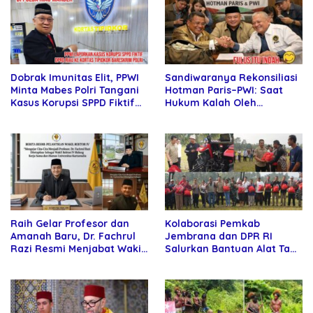
Sandiwaranya Rekonsiliasi
Dobrak Imunitas Elit, PPWI
Hotman Paris–PWI: Saat
Minta Mabes Polri Tangani
Hukum Kalah Oleh
Kasus Korupsi SPPD Fiktif
Kekuatan Tawar dan
DPRD Riau
Panggung Elit
Raih Gelar Profesor dan
Kolaborasi Pemkab
Amanah Baru, Dr. Fachrul
Jembrana dan DPR RI
Razi Resmi Menjabat Wakil
Salurkan Bantuan Alat Tani
Rektor Universitas
kepada Petani
Kartamulia