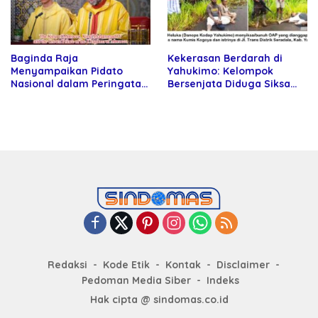
Baginda Raja
Kekerasan Berdarah di
Menyampaikan Pidato
Yahukimo: Kelompok
Nasional dalam Peringatan
Bersenjata Diduga Siksa
Hari Takhta (Teks Lengkap)
dan Bunuh Tiga Warga Sipil
Redaksi
Kode Etik
Kontak
Disclaimer
Pedoman Media Siber
Indeks
Hak cipta @ sindomas.co.id