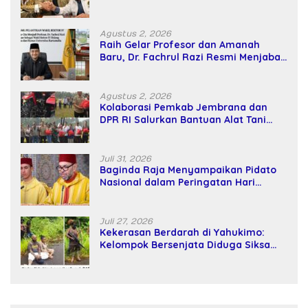
Kekuatan Tawar dan Panggung Elit
Agustus 2, 2026
Raih Gelar Profesor dan Amanah
Baru, Dr. Fachrul Razi Resmi Menjabat
Wakil Rektor Universitas Kartamulia
Agustus 2, 2026
Kolaborasi Pemkab Jembrana dan
DPR RI Salurkan Bantuan Alat Tani
kepada Petani
Juli 31, 2026
Baginda Raja Menyampaikan Pidato
Nasional dalam Peringatan Hari
Takhta (Teks Lengkap)
Juli 27, 2026
Kekerasan Berdarah di Yahukimo:
Kelompok Bersenjata Diduga Siksa
dan Bunuh Tiga Warga Sipil