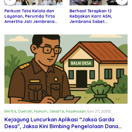
Perkuat Tata Kelola dan
Berhasil Terapkan 12
Layanan, Perumda Tirta
Kebijakan Karir ASN,
Amertha Jati Jembrana
Jembrana Sabet
Gandeng Kejari Jembrana
Penghargaan Adhi Manawa
Nugraha Pratama
Berita
,
Daerah
,
Hukum
,
Jakarta
,
Kejaksaan
Juni 27, 2025
Kejagung Luncurkan Aplikasi “Jaksa Garda
Desa”, Jaksa Kini Bimbing Pengelolaan Dana