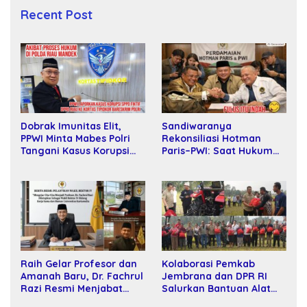
Recent Post
Sandiwaranya
Dobrak Imunitas Elit,
Rekonsiliasi Hotman
PPWI Minta Mabes Polri
Paris–PWI: Saat Hukum
Tangani Kasus Korupsi
Kalah Oleh Kekuatan
SPPD Fiktif DPRD Riau
Tawar dan Panggung Elit
Raih Gelar Profesor dan
Kolaborasi Pemkab
Amanah Baru, Dr. Fachrul
Jembrana dan DPR RI
Razi Resmi Menjabat
Salurkan Bantuan Alat
Wakil Rektor Universitas
Tani kepada Petani