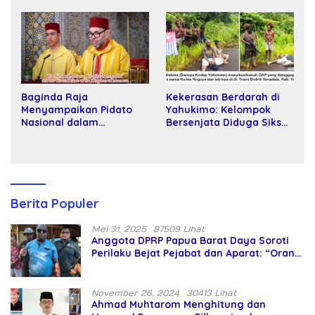
Kartamulia
Baginda Raja
Kekerasan Berdarah di
Menyampaikan Pidato
Yahukimo: Kelompok
Nasional dalam
Bersenjata Diduga Siksa
Peringatan Hari Takhta
dan Bunuh Tiga Warga
(Teks Lengkap)
Sipil
Berita Populer
Mei 31, 2025
87509 Lihat
Anggota DPRP Papua Barat Daya Soroti
Perilaku Bejat Pejabat dan Aparat: “Orang
Asing Pencaplok Lahan Dibela,
Masyarakat Adat Dibiarkan Merana
November 26, 2024
30413 Lihat
Ahmad Muhtarom Menghitung dan