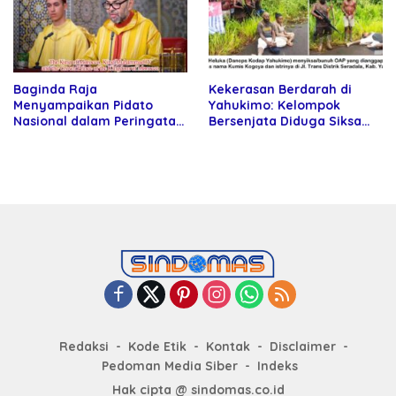
Baginda Raja
Kekerasan Berdarah di
Menyampaikan Pidato
Yahukimo: Kelompok
Nasional dalam Peringatan
Bersenjata Diduga Siksa
Hari Takhta (Teks Lengkap)
dan Bunuh Tiga Warga Sipil
Redaksi
Kode Etik
Kontak
Disclaimer
Pedoman Media Siber
Indeks
Hak cipta @ sindomas.co.id