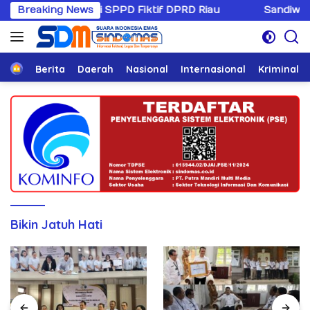
Langsung
s Korupsi SPPD Fiktif DPRD Riau
Breaking News
Sandiwaranya Rekons
ke
konten
Home
Berita
Daerah
Nasional
Internasional
Kriminal
Bikin Jatuh Hati