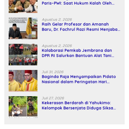
Paris–PWI: Saat Hukum Kalah Oleh
Kekuatan Tawar dan Panggung Elit
Agustus 2, 2026
Raih Gelar Profesor dan Amanah
Baru, Dr. Fachrul Razi Resmi Menjabat
Wakil Rektor Universitas Kartamulia
Agustus 2, 2026
Kolaborasi Pemkab Jembrana dan
DPR RI Salurkan Bantuan Alat Tani
kepada Petani
Juli 31, 2026
Baginda Raja Menyampaikan Pidato
Nasional dalam Peringatan Hari
Takhta (Teks Lengkap)
Juli 27, 2026
Kekerasan Berdarah di Yahukimo:
Kelompok Bersenjata Diduga Siksa
dan Bunuh Tiga Warga Sipil