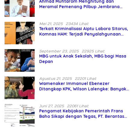
Ahmad Muhtarom Menghitung dan
Meramal Pemenang Pilbup Jembrana
Tahun 2024 Gunakan Ilmu Naga Hari
Mei 21, 2025
23434 Lihat
Terkait Kriminalisasi Aiptu Labora Sitorus,
Komnas HAM: Terjadi Penyalahgunaan
Wewenang dan Pengabaian Perlindungan
HAM oleh Penegak Hukum
September 23, 2025
22925 Lihat
MBG untuk Anak Sekolah, MBG bagi Masa
Depan
Agustus 21, 2025
22201 Lihat
Wamenaker Immanuel Ebenezer
Ditangkap KPK, Wilson Lalengke: Banyak
Menteri Prabowo Bermasalah
Juni 27, 2025
22061 Lihat
Pengamat Kebijakan Pemerintah Frans
Baho Sikapi dengan Tegas, PT. Berantas
Abipraya Jangan Persulit Pemborong
Lokal