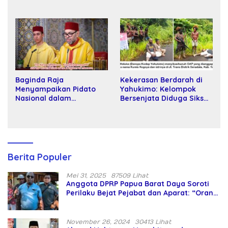
Wakil Rektor Universitas
Tani kepada Petani
Kartamulia
Baginda Raja
Kekerasan Berdarah di
Menyampaikan Pidato
Yahukimo: Kelompok
Nasional dalam
Bersenjata Diduga Siksa
Peringatan Hari Takhta
dan Bunuh Tiga Warga
(Teks Lengkap)
Sipil
Berita Populer
Mei 31, 2025
87509 Lihat
Anggota DPRP Papua Barat Daya Soroti
Perilaku Bejat Pejabat dan Aparat: “Orang
Asing Pencaplok Lahan Dibela,
Masyarakat Adat Dibiarkan Merana
November 26, 2024
30413 Lihat