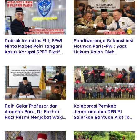
Sandiwaranya Rekonsiliasi
Dobrak Imunitas Elit, PPWI
Hotman Paris–PWI: Saat
Minta Mabes Polri Tangani
Hukum Kalah Oleh
Kasus Korupsi SPPD Fiktif
Kekuatan Tawar dan
DPRD Riau
Panggung Elit
Raih Gelar Profesor dan
Kolaborasi Pemkab
Amanah Baru, Dr. Fachrul
Jembrana dan DPR RI
Razi Resmi Menjabat Wakil
Salurkan Bantuan Alat Tani
Rektor Universitas
kepada Petani
Kartamulia