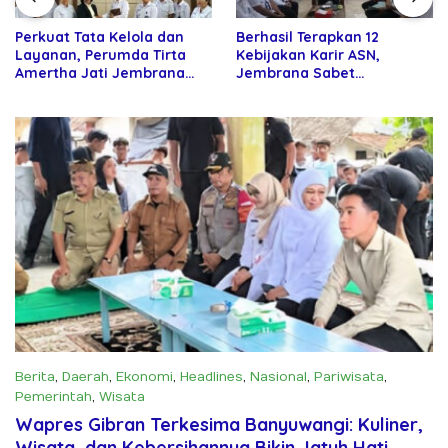
Perkuat Tata Kelola dan
Berhasil Terapkan 12
Layanan, Perumda Tirta
Kebijakan Karir ASN,
Amertha Jati Jembrana
Jembrana Sabet
Gandeng Kejari Jembrana
Penghargaan Adhi Manawa
Nugraha Pratama
Berita
,
Daerah
,
Ekonomi
,
Headlines
,
Nasional
,
Pariwisata
,
Pemerintah
,
Wisata
Juni 24, 2025
Wapres Gibran Terkesima Banyuwangi: Kuliner,
Wisata, dan Kebersihannya Bikin Jatuh Hati