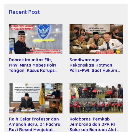
Recent Post
Sandiwaranya
Dobrak Imunitas Elit,
Rekonsiliasi Hotman
PPWI Minta Mabes Polri
Paris–PWI: Saat Hukum
Tangani Kasus Korupsi
Kalah Oleh Kekuatan
SPPD Fiktif DPRD Riau
Tawar dan Panggung Elit
Raih Gelar Profesor dan
Kolaborasi Pemkab
Amanah Baru, Dr. Fachrul
Jembrana dan DPR RI
Razi Resmi Menjabat
Salurkan Bantuan Alat