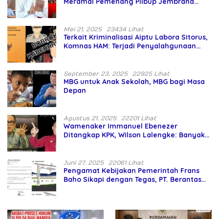
Meramal Pemenang Pilbup Jembrana
Tahun 2024 Gunakan Ilmu Naga Hari
Mei 21, 2025
23434 Lihat
Terkait Kriminalisasi Aiptu Labora Sitorus,
Komnas HAM: Terjadi Penyalahgunaan
Wewenang dan Pengabaian Perlindungan
HAM oleh Penegak Hukum
September 23, 2025
22925 Lihat
MBG untuk Anak Sekolah, MBG bagi Masa
Depan
Agustus 21, 2025
22201 Lihat
Wamenaker Immanuel Ebenezer
Ditangkap KPK, Wilson Lalengke: Banyak
Menteri Prabowo Bermasalah
Juni 27, 2025
22061 Lihat
Pengamat Kebijakan Pemerintah Frans
Baho Sikapi dengan Tegas, PT. Berantas
Abipraya Jangan Persulit Pemborong
Lokal