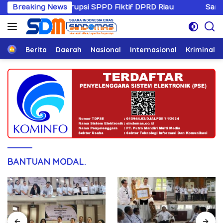
Langsung
Kasus Korupsi SPPD Fiktif DPRD Riau
Breaking News
Sandiwaranya Re
ke
konten
Home
Berita
Daerah
Nasional
Internasional
Kriminal
BANTUAN MODAL.