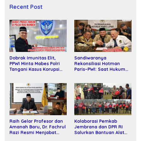
Recent Post
Sandiwaranya
Dobrak Imunitas Elit,
Rekonsiliasi Hotman
PPWI Minta Mabes Polri
Paris–PWI: Saat Hukum
Tangani Kasus Korupsi
Kalah Oleh Kekuatan
SPPD Fiktif DPRD Riau
Tawar dan Panggung Elit
Raih Gelar Profesor dan
Kolaborasi Pemkab
Amanah Baru, Dr. Fachrul
Jembrana dan DPR RI
Razi Resmi Menjabat
Salurkan Bantuan Alat
Wakil Rektor Universitas
Tani kepada Petani