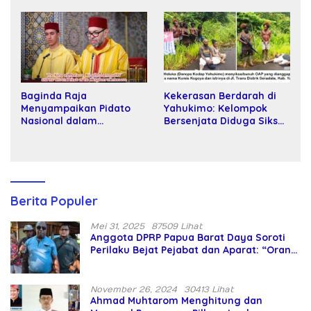
Kartamulia
Baginda Raja
Kekerasan Berdarah di
Menyampaikan Pidato
Yahukimo: Kelompok
Nasional dalam
Bersenjata Diduga Siksa
Peringatan Hari Takhta
dan Bunuh Tiga Warga
(Teks Lengkap)
Sipil
Berita Populer
Mei 31, 2025
87509 Lihat
Anggota DPRP Papua Barat Daya Soroti
Perilaku Bejat Pejabat dan Aparat: “Orang
Asing Pencaplok Lahan Dibela,
Masyarakat Adat Dibiarkan Merana
November 26, 2024
30413 Lihat
Ahmad Muhtarom Menghitung dan