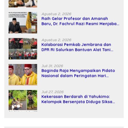
Kekuatan Tawar dan Panggung Elit
Agustus 2, 2026
Raih Gelar Profesor dan Amanah
Baru, Dr. Fachrul Razi Resmi Menjabat
Wakil Rektor Universitas Kartamulia
Agustus 2, 2026
Kolaborasi Pemkab Jembrana dan
DPR RI Salurkan Bantuan Alat Tani
kepada Petani
Juli 31, 2026
Baginda Raja Menyampaikan Pidato
Nasional dalam Peringatan Hari
Takhta (Teks Lengkap)
Juli 27, 2026
Kekerasan Berdarah di Yahukimo:
Kelompok Bersenjata Diduga Siksa
dan Bunuh Tiga Warga Sipil