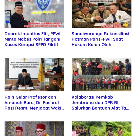
Sandiwaranya Rekonsiliasi
Dobrak Imunitas Elit, PPWI
Hotman Paris–PWI: Saat
Minta Mabes Polri Tangani
Hukum Kalah Oleh
Kasus Korupsi SPPD Fiktif
Kekuatan Tawar dan
DPRD Riau
Panggung Elit
Raih Gelar Profesor dan
Kolaborasi Pemkab
Amanah Baru, Dr. Fachrul
Jembrana dan DPR RI
Razi Resmi Menjabat Wakil
Salurkan Bantuan Alat Tani
Rektor Universitas
kepada Petani
Kartamulia