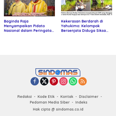
Baginda Raja
Kekerasan Berdarah di
Menyampaikan Pidato
Yahukimo: Kelompok
Nasional dalam Peringatan
Bersenjata Diduga Siksa
Hari Takhta (Teks Lengkap)
dan Bunuh Tiga Warga Sipil
Redaksi
Kode Etik
Kontak
Disclaimer
Pedoman Media Siber
Indeks
Hak cipta @ sindomas.co.id