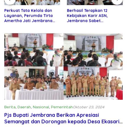
Perkuat Tata Kelola dan
Berhasil Terapkan 12
Layanan, Perumda Tirta
Kebijakan Karir ASN,
Amertha Jati Jembrana
Jembrana Sabet
Gandeng Kejari Jembrana
Penghargaan Adhi Manawa
Nugraha Pratama
Berita
,
Daerah
,
Nasional
,
Pemerintah
Oktober 23, 2024
Pjs Bupati Jembrana Berikan Apresiasi
Semangat dan Dorongan kepada Desa Ekasari