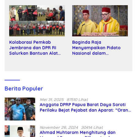
Tawar dan Panggung Elit
Kartamulia
Kolaborasi Pemkab
Baginda Raja
Jembrana dan DPR RI
Menyampaikan Pidato
Salurkan Bantuan Alat
Nasional dalam
Tani kepada Petani
Peringatan Hari Takhta
(Teks Lengkap)
Berita Populer
Mei 31, 2025
87510 Lihat
Anggota DPRP Papua Barat Daya Soroti
Perilaku Bejat Pejabat dan Aparat: “Orang
Asing Pencaplok Lahan Dibela,
Masyarakat Adat Dibiarkan Merana
November 26, 2024
30414 Lihat
Ahmad Muhtarom Menghitung dan