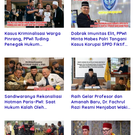
Dobrak Imunitas Elit, PPWI
Kasus Kriminalisasi Warga
Minta Mabes Polri Tangani
Pinrang, PPWI Tuding
Kasus Korupsi SPPD Fiktif
Penegak Hukum
DPRD Riau
Bersekongkol
Sandiwaranya Rekonsiliasi
Raih Gelar Profesor dan
Hotman Paris–PWI: Saat
Amanah Baru, Dr. Fachrul
Hukum Kalah Oleh
Razi Resmi Menjabat Wakil
Kekuatan Tawar dan
Rektor Universitas
Panggung Elit
Kartamulia