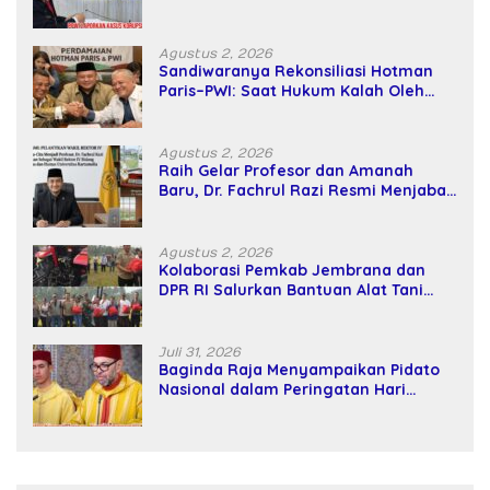
SPPD Fiktif DPRD Riau
Agustus 2, 2026
Sandiwaranya Rekonsiliasi Hotman
Paris–PWI: Saat Hukum Kalah Oleh
Kekuatan Tawar dan Panggung Elit
Agustus 2, 2026
Raih Gelar Profesor dan Amanah
Baru, Dr. Fachrul Razi Resmi Menjabat
Wakil Rektor Universitas Kartamulia
Agustus 2, 2026
Kolaborasi Pemkab Jembrana dan
DPR RI Salurkan Bantuan Alat Tani
kepada Petani
Juli 31, 2026
Baginda Raja Menyampaikan Pidato
Nasional dalam Peringatan Hari
Takhta (Teks Lengkap)