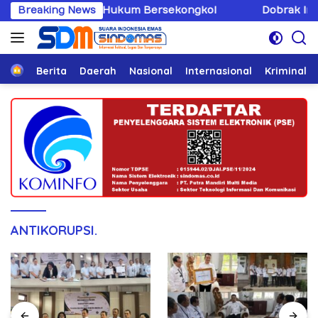
Langsung
g Penegak Hukum Bersekongkol
Breaking News
Dobrak Imunitas Elit,
ke
konten
Home
Berita
Daerah
Nasional
Internasional
Kriminal
ANTIKORUPSI.