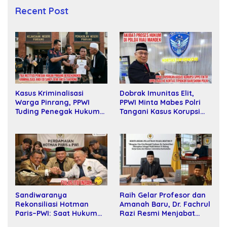
Recent Post
Dobrak Imunitas Elit,
Kasus Kriminalisasi
PPWI Minta Mabes Polri
Warga Pinrang, PPWI
Tangani Kasus Korupsi
Tuding Penegak Hukum
SPPD Fiktif DPRD Riau
Bersekongkol
Sandiwaranya
Raih Gelar Profesor dan
Rekonsiliasi Hotman
Amanah Baru, Dr. Fachrul
Paris–PWI: Saat Hukum
Razi Resmi Menjabat
Kalah Oleh Kekuatan
Wakil Rektor Universitas