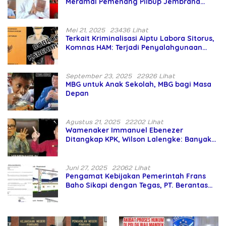
Meramal Pemenang Pilbup Jembrana
Tahun 2024 Gunakan Ilmu Naga Hari
Mei 21, 2025
23436 Lihat
Terkait Kriminalisasi Aiptu Labora Sitorus,
Komnas HAM: Terjadi Penyalahgunaan
Wewenang dan Pengabaian Perlindungan
HAM oleh Penegak Hukum
September 23, 2025
22926 Lihat
MBG untuk Anak Sekolah, MBG bagi Masa
Depan
Agustus 21, 2025
22202 Lihat
Wamenaker Immanuel Ebenezer
Ditangkap KPK, Wilson Lalengke: Banyak
Menteri Prabowo Bermasalah
Juni 27, 2025
22062 Lihat
Pengamat Kebijakan Pemerintah Frans
Baho Sikapi dengan Tegas, PT. Berantas
Abipraya Jangan Persulit Pemborong
Lokal