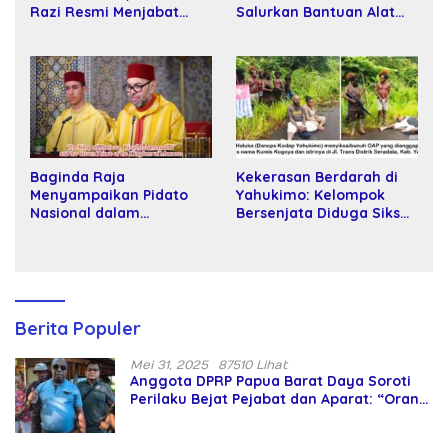
Razi Resmi Menjabat
Salurkan Bantuan Alat
Wakil Rektor Universitas
Tani kepada Petani
Kartamulia
Baginda Raja
Kekerasan Berdarah di
Menyampaikan Pidato
Yahukimo: Kelompok
Nasional dalam
Bersenjata Diduga Siksa
Peringatan Hari Takhta
dan Bunuh Tiga Warga
(Teks Lengkap)
Sipil
Berita Populer
Mei 31, 2025
87510 Lihat
Anggota DPRP Papua Barat Daya Soroti
Perilaku Bejat Pejabat dan Aparat: “Orang
Asing Pencaplok Lahan Dibela,
Masyarakat Adat Dibiarkan Merana