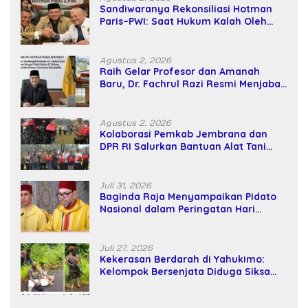
Sandiwaranya Rekonsiliasi Hotman
Paris–PWI: Saat Hukum Kalah Oleh
Kekuatan Tawar dan Panggung Elit
Agustus 2, 2026
Raih Gelar Profesor dan Amanah
Baru, Dr. Fachrul Razi Resmi Menjabat
Wakil Rektor Universitas Kartamulia
Agustus 2, 2026
Kolaborasi Pemkab Jembrana dan
DPR RI Salurkan Bantuan Alat Tani
kepada Petani
Juli 31, 2026
Baginda Raja Menyampaikan Pidato
Nasional dalam Peringatan Hari
Takhta (Teks Lengkap)
Juli 27, 2026
Kekerasan Berdarah di Yahukimo:
Kelompok Bersenjata Diduga Siksa
dan Bunuh Tiga Warga Sipil