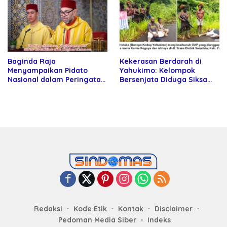
Baginda Raja
Kekerasan Berdarah di
Menyampaikan Pidato
Yahukimo: Kelompok
Nasional dalam Peringatan
Bersenjata Diduga Siksa
Hari Takhta (Teks Lengkap)
dan Bunuh Tiga Warga Sipil
Redaksi
Kode Etik
Kontak
Disclaimer
Pedoman Media Siber
Indeks