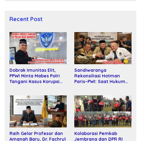
Recent Post
Sandiwaranya
Dobrak Imunitas Elit,
Rekonsiliasi Hotman
PPWI Minta Mabes Polri
Paris–PWI: Saat Hukum
Tangani Kasus Korupsi
Kalah Oleh Kekuatan
SPPD Fiktif DPRD Riau
Tawar dan Panggung Elit
Raih Gelar Profesor dan
Kolaborasi Pemkab
Amanah Baru, Dr. Fachrul
Jembrana dan DPR RI