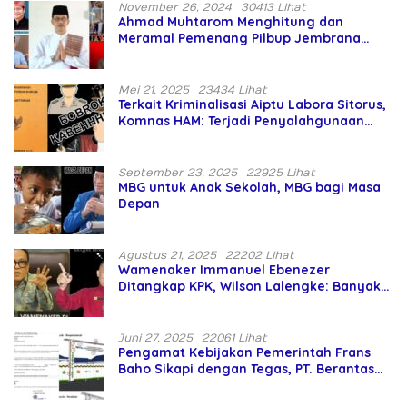
November 26, 2024
30413 Lihat
Ahmad Muhtarom Menghitung dan
Meramal Pemenang Pilbup Jembrana
Tahun 2024 Gunakan Ilmu Naga Hari
Mei 21, 2025
23434 Lihat
Terkait Kriminalisasi Aiptu Labora Sitorus,
Komnas HAM: Terjadi Penyalahgunaan
Wewenang dan Pengabaian Perlindungan
HAM oleh Penegak Hukum
September 23, 2025
22925 Lihat
MBG untuk Anak Sekolah, MBG bagi Masa
Depan
Agustus 21, 2025
22202 Lihat
Wamenaker Immanuel Ebenezer
Ditangkap KPK, Wilson Lalengke: Banyak
Menteri Prabowo Bermasalah
Juni 27, 2025
22061 Lihat
Pengamat Kebijakan Pemerintah Frans
Baho Sikapi dengan Tegas, PT. Berantas
Abipraya Jangan Persulit Pemborong
Lokal