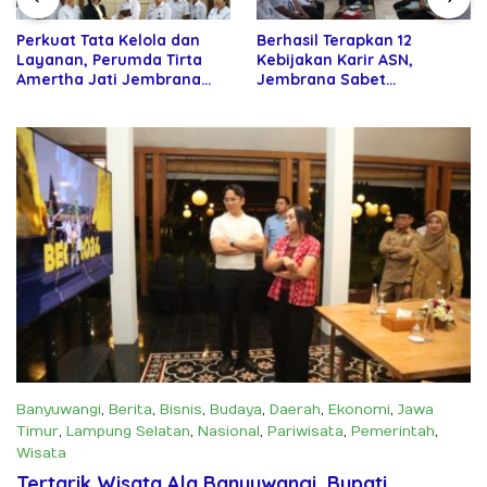
Perkuat Tata Kelola dan
Berhasil Terapkan 12
Layanan, Perumda Tirta
Kebijakan Karir ASN,
Amertha Jati Jembrana
Jembrana Sabet
Gandeng Kejari Jembrana
Penghargaan Adhi Manawa
Nugraha Pratama
Banyuwangi
,
Berita
,
Bisnis
,
Budaya
,
Daerah
,
Ekonomi
,
Jawa
Timur
,
Lampung Selatan
,
Nasional
,
Pariwisata
,
Pemerintah
,
Wisata
Juli 15, 2025
Tertarik Wisata Ala Banyuwangi, Bupati