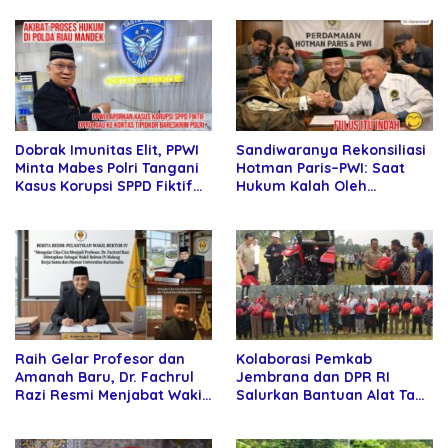
Sandiwaranya Rekonsiliasi
Dobrak Imunitas Elit, PPWI
Hotman Paris–PWI: Saat
Minta Mabes Polri Tangani
Hukum Kalah Oleh
Kasus Korupsi SPPD Fiktif
Kekuatan Tawar dan
DPRD Riau
Panggung Elit
Raih Gelar Profesor dan
Kolaborasi Pemkab
Amanah Baru, Dr. Fachrul
Jembrana dan DPR RI
Razi Resmi Menjabat Wakil
Salurkan Bantuan Alat Tani
Rektor Universitas
kepada Petani
Kartamulia