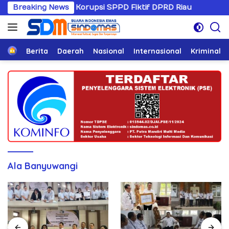
Langsung
ni Kasus Korupsi SPPD Fiktif DPRD Riau
Breaking News
Sandiwaranya
ke
konten
Home
Berita
Daerah
Nasional
Internasional
Kriminal
Ala Banyuwangi