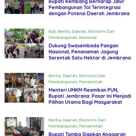
Bupati Kembang Berharap Jalur
Pembangunan Tol Terintegrasi
dengan Potensi Daerah Jembrana
Bali
,
Berita
,
Daerah
,
Ekonomi Dan
Pembangunan
,
Nasional
Januari 22, 2025
Dukung Swasembada Pangan
Nasional, Penanaman Jagung
Serentak Satu Hektar di Jembrana
Berita
,
Daerah
,
Ekonomi Dan
Pembangunan
,
Pemerintah
November 26, 2024
Menteri UMKM Resmikan PUN,
Bupati Jembrana: Pasar Ini Menjadi
Pilihan Utama Bagi Masyarakat
Berita
,
Daerah
,
Ekonomi Dan
Pembangunan
,
Pemerintah
November 26, 2024
Bupati Tamba Siapkan Anggaran