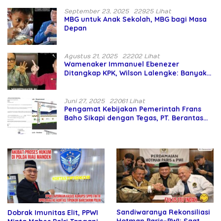
HAM oleh Penegak Hukum
September 23, 2025
22925 Lihat
MBG untuk Anak Sekolah, MBG bagi Masa
Depan
Agustus 21, 2025
22202 Lihat
Wamenaker Immanuel Ebenezer
Ditangkap KPK, Wilson Lalengke: Banyak
Menteri Prabowo Bermasalah
Juni 27, 2025
22061 Lihat
Pengamat Kebijakan Pemerintah Frans
Baho Sikapi dengan Tegas, PT. Berantas
Abipraya Jangan Persulit Pemborong
Lokal
Sandiwaranya Rekonsiliasi
Dobrak Imunitas Elit, PPWI