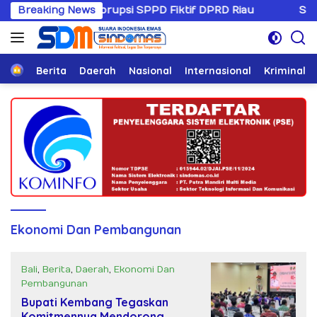
Langsung
Kasus Korupsi SPPD Fiktif DPRD Riau
Breaking News
Sandiwaranya Re
ke
konten
Home
Berita
Daerah
Nasional
Internasional
Kriminal
Ekonomi Dan Pembangunan
Bali
,
Berita
,
Daerah
,
Ekonomi Dan
Pembangunan
Juli 24, 2025
Bupati Kembang Tegaskan
Komitmennya Mendorong