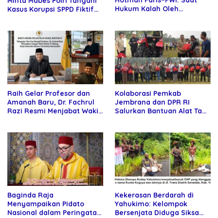
Hotman Paris–PWI: Saat
Minta Mabes Polri Tangani
Hukum Kalah Oleh
Kasus Korupsi SPPD Fiktif
Kekuatan Tawar dan
DPRD Riau
Panggung Elit
Raih Gelar Profesor dan
Kolaborasi Pemkab
Amanah Baru, Dr. Fachrul
Jembrana dan DPR RI
Razi Resmi Menjabat Wakil
Salurkan Bantuan Alat Tani
Rektor Universitas
kepada Petani
Kartamulia
Baginda Raja
Kekerasan Berdarah di
Menyampaikan Pidato
Yahukimo: Kelompok
Nasional dalam Peringatan
Bersenjata Diduga Siksa