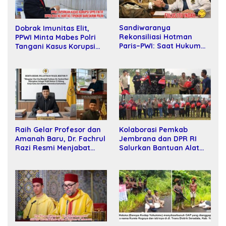
Sandiwaranya
Dobrak Imunitas Elit,
Rekonsiliasi Hotman
PPWI Minta Mabes Polri
Paris–PWI: Saat Hukum
Tangani Kasus Korupsi
Kalah Oleh Kekuatan
SPPD Fiktif DPRD Riau
Tawar dan Panggung Elit
Raih Gelar Profesor dan
Kolaborasi Pemkab
Amanah Baru, Dr. Fachrul
Jembrana dan DPR RI
Razi Resmi Menjabat
Salurkan Bantuan Alat
Wakil Rektor Universitas
Tani kepada Petani
Kartamulia