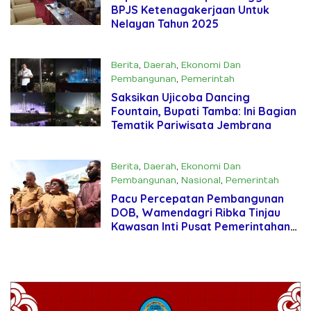
BPJS Ketenagakerjaan Untuk
Nelayan Tahun 2025
Berita
,
Daerah
,
Ekonomi Dan
Pembangunan
,
Pemerintah
November 26, 2024
Saksikan Ujicoba Dancing
Fountain, Bupati Tamba: Ini Bagian
Tematik Pariwisata Jembrana
Berita
,
Daerah
,
Ekonomi Dan
Pembangunan
,
Nasional
,
Pemerintah
November 19, 2024
Pacu Percepatan Pembangunan
DOB, Wamendagri Ribka Tinjau
Kawasan Inti Pusat Pemerintahan
Papua Pegunungan