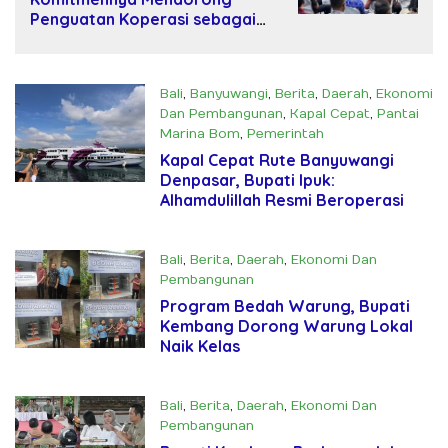
Penguatan Koperasi sebagai
Pilar Utama dalam Membangun
Perekonomian Kerakyatan
Bali
,
Banyuwangi
,
Berita
,
Daerah
,
Ekonomi
Dan Pembangunan
,
Kapal Cepat
,
Pantai
Marina Bom
,
Pemerintah
Juli 23, 2025
Kapal Cepat Rute Banyuwangi
Denpasar, Bupati Ipuk:
Alhamdulillah Resmi Beroperasi
Bali
,
Berita
,
Daerah
,
Ekonomi Dan
Pembangunan
Mei 7, 2025
Program Bedah Warung, Bupati
Kembang Dorong Warung Lokal
Naik Kelas
Bali
,
Berita
,
Daerah
,
Ekonomi Dan
Pembangunan
Mei 6, 2025