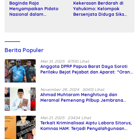
Baginda Raja
Kekerasan Berdarah di
Menyampaikan Pidato
Yahukimo: Kelompok
Nasional dalam
Bersenjata Diduga Siksa
Peringatan Hari Takhta
dan Bunuh Tiga Warga
(Teks Lengkap)
Sipil
Berita Populer
Mei 31, 2025
87510 Lihat
Anggota DPRP Papua Barat Daya Soroti
Perilaku Bejat Pejabat dan Aparat: “Orang
Asing Pencaplok Lahan Dibela,
Masyarakat Adat Dibiarkan Merana
November 26, 2024
30413 Lihat
Ahmad Muhtarom Menghitung dan
Meramal Pemenang Pilbup Jembrana
Tahun 2024 Gunakan Ilmu Naga Hari
Mei 21, 2025
23434 Lihat
Terkait Kriminalisasi Aiptu Labora Sitorus,
Komnas HAM: Terjadi Penyalahgunaan
Wewenang dan Pengabaian Perlindungan